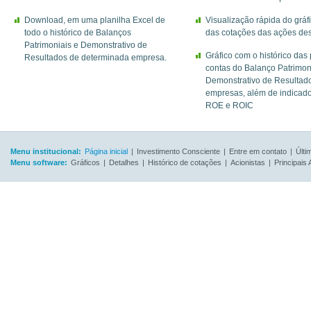
Download, em uma planilha Excel de
Visualização rápida do gráf
todo o histórico de Balanços
das cotações das ações de
Patrimoniais e Demonstrativo de
Gráfico com o histórico das 
Resultados de determinada empresa.
contas do Balanço Patrimon
Demonstrativo de Resultad
empresas, além de indicad
ROE e ROIC
Menu institucional:
Página inicial
|
Investimento Consciente
|
Entre em contato
|
Últi
Menu software:
Gráficos
|
Detalhes
|
Histórico de cotações
|
Acionistas
|
Principais 