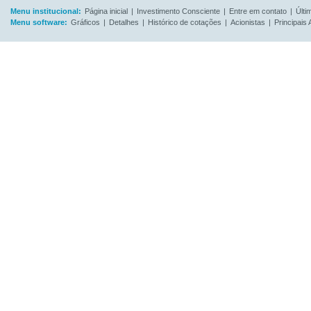
Menu institucional:
Página inicial
|
Investimento Consciente
|
Entre em contato
|
Últi
Menu software:
Gráficos
|
Detalhes
|
Histórico de cotações
|
Acionistas
|
Principais 