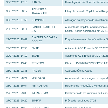
30/07/2026 17:16
RAIZEN
Homologação do Plano de Recuperaç
AZEVEDO &
30/07/2026 08:17
Integralização do Capital Social Reg
TRAVASSOS
30/07/2026 07:55
USIMINAS
Alteração na projeção de investimen
BANCO BRADESCO
Aumento do Capital Social mediante
29/07/2026 20:11
S.A.
Capital Próprio declarados em 25.3.
CIA ENERG CEARA -
29/07/2026 19:49
Enquadramento ao benefício fiscal 
COELCE
29/07/2026 17:50
EMAE
Adiamento AGE Emae de 30 07 202
29/07/2026 14:19
EMAE
Adiamento AGE Emae de 30 07 202
29/07/2026 13:46
3TENTOS
Ofício n. 152/2026/CVM/SEP/GEA-2
28/07/2026 22:33
ITAÚSA
Capitalização na Aegea
28/07/2026 20:21
MOTIVA SA
Alienação de participação - Grupo 
28/07/2026 19:04
PETROBRAS
Relatório de Produção e Vendas 2T
27/07/2026 23:05
INFRACOMM
Celebração de Instrumento de Cessão
27/07/2026 20:20
SIMPAR
Prévia de resultados 2T26