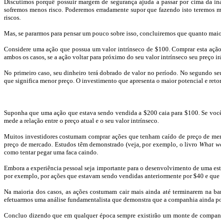
Discutimos porquê possuir margem de segurança ajuda a passar por cima da i
sofremos menos risco. Poderemos erradamente supor que fazendo isto teremos men
riscos.
Mas, se pararmos para pensar um pouco sobre isso, concluiremos que quanto maio
Considere uma ação que possua um valor intrínseco de $100. Comprar esta ação p
ambos os casos, se a ação voltar para próximo do seu valor intrínseco seu preço ir
No primeiro caso, seu dinheiro terá dobrado de valor no período. No segundo se
que significa menor preço. O investimento que apresenta o maior potencial e ret
Suponha que uma ação que estava sendo vendida a $200 caia para $100. Se você
mede a relação entre o preço atual e o seu valor intrínseco.
Muitos investidores costumam comprar ações que tenham caído de preço de merca
preço de mercado. Estudos têm demonstrado (veja, por exemplo, o livro
What
w
como tentar pegar uma faca caindo.
Embora a experiência pessoal seja importante para o desenvolvimento de uma est
por exemplo, por ações que estavam sendo vendidas anteriormente por $40 e que 
Na maioria dos casos, as ações costumam cair mais ainda até terminarem na ba
efetuarmos uma análise fundamentalista que demonstra que a companhia ainda po
Concluo dizendo que em qualquer época sempre existirão um monte de companh