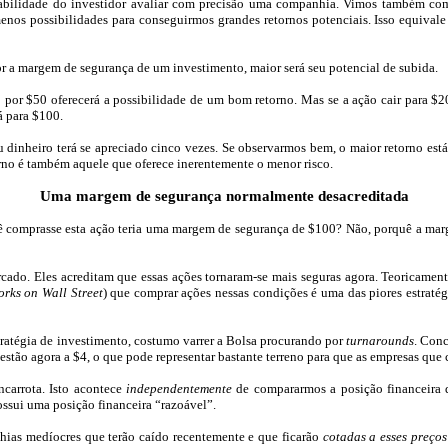
nabilidade do investidor avaliar com precisão uma companhia. Vimos também com
os possibilidades para conseguirmos grandes retornos potenciais. Isso equivale 
r a margem de segurança de um investimento, maior será seu potencial de subida.
or $50 oferecerá a possibilidade de um bom retorno. Mas se a ação cair para $20
á para $100.
u dinheiro terá se apreciado cinco vezes. Se observarmos bem, o maior retorno est
orno é também aquele que oferece inerentemente o menor risco.
Uma margem de segurança normalmente desacreditada
 comprasse esta ação teria uma margem de segurança de $100? Não, porquê a marge
do. Eles acreditam que essas ações tornaram-se mais seguras agora. Teoricament
orks
on
Wall
Street
) que comprar ações nessas condições é uma das piores estraté
ratégia de investimento, costumo varrer a Bolsa procurando por
turnarounds
. Con
estão agora a $
4
, o que pode representar bastante terreno para que as empresas que
ncarrota. Isto acontece
independentemente
de compararmos a posição financeira
ssui uma posição financeira “razoável”.
ias medíocres que terão caído recentemente e que ficarão
cotadas a esses preço