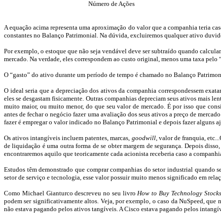
Número de Ações
A equação acima representa uma aproximação do valor que a companhia teria caso
constantes no Balanço Patrimonial. Na dúvida, excluiremos qualquer ativo duvid
Por exemplo, o estoque que não seja vendável deve ser subtraído quando calcula
mercado. Na verdade, eles correspondem ao custo original, menos uma taxa pelo 
O “gasto” do ativo durante um período de tempo é chamado no Balanço Patrimonia
O ideal seria que a depreciação dos ativos da companhia correspondessem exatam
eles se desgastam fisicamente. Outras companhias depreciam seus ativos mais len
muito maior, ou muito menor, do que seu valor de mercado. É por isso que con
antes de fechar o negócio fazer uma avaliação dos seus ativos a preço de merca
fazer é empregar o valor indicado no Balanço Patrimonial e depois fazer alguns aj
Os ativos intangíveis incluem patentes, marcas,
goodwill
, valor de franquia, etc
de liquidação é uma outra forma de se obter margem de segurança. Depois disso,
encontraremos aquilo que teoricamente cada acionista receberia caso a companhia
Estudos têm demonstrado que comprar companhias do setor industrial quando seu
setor de serviço e tecnologia, esse valor possuir muito menos significado em rela
Como Michael
Gianturco
descreveu no seu livro
How
to
Buy
Technology
Stock
podem ser significativamente altos. Veja, por exemplo, o caso da
NuSpeed
, que 
não estava pagando pelos ativos tangíveis. A Cisco estava pagando pelos intangív