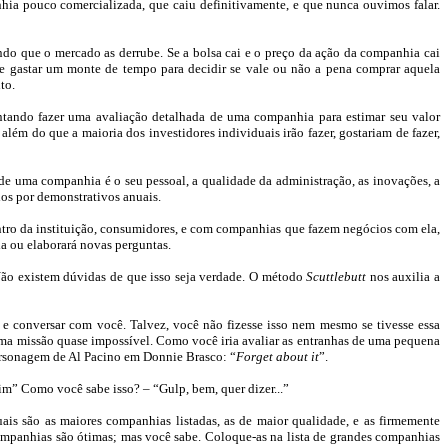
hia pouco comercializada, que caiu definitivamente, e que nunca ouvimos falar.
ndo que o mercado as derrube. Se a bolsa cai e o preço da ação da companhia cai
ue gastar um monte de tempo para decidir se vale ou não a pena comprar aquela
to.
entando fazer uma avaliação detalhada de uma companhia para estimar seu valor
á além do que
a maioria dos investidores individuais irão fazer
, gostariam de fazer,
s de uma companhia é o seu pessoal, a qualidade da administração, as inovações, a
os por demonstrativos anuais.
tro da instituição, consumidores, e com companhias que fazem negócios com ela,
a ou elaborará novas perguntas.
 Não existem dúvidas de que isso seja verdade. O método
Scuttlebutt
nos auxilia a
e e conversar com você. Talvez, você não fizesse isso nem mesmo se tivesse essa
uma missão quase impossível. Como você iria avaliar as entranhas de uma pequena
ersonagem de Al
Pacino
em
Donnie
Brasco
: “
Forget
about
it
”.
im” Como você sabe isso? – “
Gulp
, bem, quer dizer...
”
uais são as maiores companhias listadas, as de maior qualidade, e as firmemente
mpanhias são ótimas; mas você sabe. Coloque-as na lista de grandes companhias