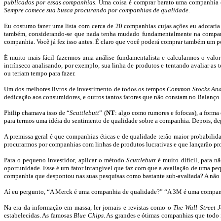
publicados por essas companhias.
Uma coisa é comprar barato uma companhia
Sempre comece sua busca procurando por companhias de qualidade
.
Eu costumo fazer uma lista com cerca de 20 companhias cujas ações eu adoraria
também, considerando-se que nada tenha mudado fundamentalmente na compa
companhia. Você já fez isso antes. É claro que você poderá comprar também um po
É muito mais fácil fazermos uma análise fundamentalista e calcularmos o valo
intrínseco analisando, por exemplo, sua linha de produtos e tentando avaliar as 
ou teriam tempo para fazer.
Um dos melhores livros de investimento de todos os tempos
Common
Stocks
An
dedicação aos consumidores, e outros tantos fatores que não constam no Balanço
Philip
chamava isso de “
Scuttlebutt
” (
NT
: algo como rumores e fofocas), a form
para termos uma idéia do sentimento de qualidade sobre a companhia. Depois, dep
A premissa geral é que companhias éticas e de qualidade terão maior probabili
procurarmos por companhias com linhas de produtos lucrativas e que lançarão pr
Para o pequeno investidor, aplicar o método
Scuttlebutt
é muito difícil, para n
oportunidade. Esse é um fator intangível que faz com que a avaliação de uma pe
companhia que despontou nas suas pesquisas como bastante
sub-avaliada
? A não
Aí eu pergunto, “A
Merck
é uma companhia de qualidade?” “A 3M é uma companhia
Na era da informação em massa, ler jornais e revistas como o
The
Wall
Street
J
estabelecidas. As famosas
Blue
Chips
. As grandes e ótimas companhias que todo