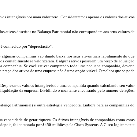
vos intangíveis possuam valor zero. Consideraremos apenas os valores dos ativos
os ativos descritos no Balanço Patrimonial não correspondem aos seus valores de
 é conhecido por “depreciação”.
ue
algumas companhias vão dando baixa nos seus ativos
mais rapidamente do que
ados contabilmente se valorizaram. E alguns ativos possuem um preço de aquisição
o da companhia. Se você estiver comprando toda uma pequena companhia, deveria
 o preço dos ativos de uma empresa não é uma opção viável. O melhor que se pode
os. Desprezar os valores intangíveis de uma companhia quando calculando seu valor
de liquidação da empresa. Dividindo o montante encontrado pelo número de ações,
alanço Patrimonial) é outra estratégia vencedora. Embora para as companhias do
ua capacidade de gerar riqueza. Os Ativos intangíveis de companhias como essas
 depois, foi comprada por $450 milhões pela Cisco
Systems
. A Cisco logicamente