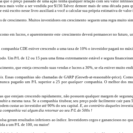
a que o preço passado de uma ação tenha qualquer relação com seu valor intrínse
nca mais volte a ser vendida por $150.Talvez
demore mais de uma década
para q
stá escrito nesse livro auxiliará a você a calcular sua própria estimativa de valor 
s de crescimento. Muitos investidores em crescimento seguem uma regra muito si
omo em lucros, e aparentemente este crescimento deverá permanecer no futuro, um
 a companhia CDE estiver crescendo a uma taxa de 10% o investidor pagará no má
 todo. Um
P/L
de 12 ou 15 para uma firma extremamente estável e segura financeiram
scimento, que esteja crescendo suas vendas e lucros a 30%, se ela estiver muito end
is
. Essas companhias são chamadas de GARP (
Growth-at-reasonable-price
). Como
s nunca pagarão um
P/L
superior a 25 por
qualquer
companhia. O melhor dos mun
mas
que estejam crescendo rapidamente, não possuem
qualquer margem de segurança
bir a mesma taxa. Se a companhia titubear, seu preço pode facilmente cair para 5
dem custar ao investidor até 90% do seu capital.
E, ao contrário daqueles inves
sa companhia vai algum dia retornar ao seu
P/L
de 500x !
lsa geram resultados inferiores ao índice. Investidores cegos e gananciosos no q
dida a um
P/L
de 100, ou maior!