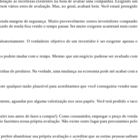
eração as incertezas existentes na hora de avaliar uma companhia. Exigindo um
erá vários erros de avaliação. Mas, no geral, acabará bem. Você estará protegido
remenda margem de segurança. Muito provavelmente outros investidores comprarão
undo de renda fixa vendo o tempo passar. Ser muito exigente acarretará num custo
aleatoriamente. O verdadeiro objetivo de um investidor é ser exigente apenas o
gócio podem mudar com o tempo. Mesmo que um negócio pudesse ser avaliado com
s linhas de produtos. Na verdade, uma mudança na economia pode até acabar com a
ste qualquer razão plausível para acreditarmos que você conseguiria vender suas
mente, aguardar por alguma valorização nos seus papéis. Você terá perdido o taco
culei isso antes de fazer a compra!). Como consumidor, empregar o preço de venda
rio fazermos nossa própria avaliação. Não existe outro lugar para procurarmos pelo
 prefere abandonar sua própria avaliação e acreditar que as outras pessoas saibam