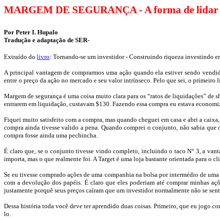
MARGEM DE SEGURANÇA - A forma de lidar com a
Por Peter I.
Hupalo
Tradução e adaptação de SER-
Extraído do
livro
: Tornando-se um investidor - Construindo riqueza investindo em
A principal vantagem de comprarmos uma ação quando ela estiver sendo vendida
entre o preço da ação no mercado e seu valor intrínseco. Pelo que sei, o primeiro 
Margem de segurança é uma coisa muito clara para os “ratos de liquidações” de
s
entrarem em liquidação, custavam $130. Fazendo essa
compra eu
estava economiz
Fiquei muito satisfeito com a compra, mas quando cheguei em casa e abri a caixa
compra ainda tivesse valido a pena. Quando comprei o conjunto, não sabia que o
compra fosse ainda uma pechincha.
É claro que, se o conjunto tivesse vindo completo, incluindo o taco N°
3
, a van
importa, mas o que realmente foi. A
Target
é uma loja bastante orientada para o c
Se eu tivesse comprado ações de uma companhia na bolsa por intermédio de uma co
com a devolução dos papéis. É claro que eles poderiam até comprar minhas açõ
justamente porquê seus preços caíram que um investidor normalmente não se sente
Dessa história toda você deve ter aprendido duas coisas. Primeiro, que eu jogo
lo.