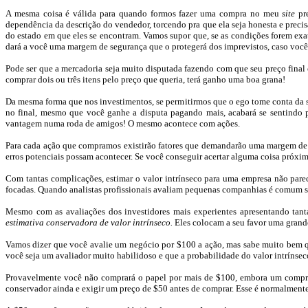
A mesma coisa é válida para quando formos fazer uma compra no meu
site
pre
dependência da descrição do vendedor, torcendo pra que ela seja honesta e preci
do estado em que eles se encontram. Vamos supor que, se as condições forem e
dará
a você uma margem de segurança que o protegerá dos imprevistos, caso você 
Pode ser que a mercadoria seja muito disputada fazendo com que seu preço fina
comprar dois ou três itens pelo preço que queria,
terá ganho
uma boa grana!
Da mesma forma que nos investimentos, se permitirmos que o ego tome conta da s
no final, mesmo que você ganhe a disputa pagando mais, acabará se sentindo p
vantagem numa roda de amigos! O mesmo acontece com ações.
Para cada ação que compramos existirão fatores que demandarão uma margem de se
erros potenciais possam acontecer. Se você conseguir acertar alguma coisa próxim
Com tantas complicações, estimar o valor intrínseco para uma empresa não parec
focadas. Quando analistas profissionais avaliam pequenas companhias
é comum s
Mesmo com as avaliações dos investidores mais experientes apresentando tanta
estimativa conservadora de valor intrínseco.
Eles colocam a seu favor uma grande
Vamos dizer que você avalie um negócio por $100 a ação, mas sabe muito bem que
você seja um avaliador muito habilidoso e que a probabilidade do valor intrínse
Provavelmente você não comprará o papel por mais de $100, embora um comprad
conservador ainda e exigir um preço de $50 antes de comprar. Esse é normalmente