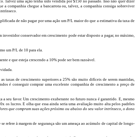
co. Talvez uma ação tenha sido vendida por $150 no passado. Isso não quer dizer
ue a companhia chegue a bancarrota ou, talvez, a companhia consiga sobreviver
intrínseco.
mplificada de não pagar por uma ação um
P/L
maior do que a estimativa da taxa de
 investidor conservador em crescimento pode estar disposto a pagar, no máximo,
ximo um
P/L
de 10 para ela.
ente e que esteja crescendo a 10% pode ser bem razoável.
ividada.
 as taxas de crescimento superiores a 25% são muito difíceis de serem
mantidas,
dos é conseguir comprar uma excelente companhia de crescimento a preço de
 a seu favor. Um crescimento exuberante no futuro nunca é garantido. E, mesmo
0x os lucros. E olha que essa ainda seria uma avaliação muito alta pelos padrões
tidores que compram
suas ações próximo
ou abaixo do seu valor intrínseco, o dono
ue se refere à margem de segurança são um ameaça ao acúmulo de capital de longo-