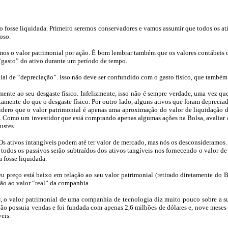
 fosse liquidada. Primeiro seremos conservadores e vamos assumir que todos os ati
oso.
mos o valor patrimonial por ação. É bom lembrar também que os valores contábeis d
“gasto” do ativo durante um período de tempo.
l de “depreciação”. Isso não deve ser confundido com o gasto físico, que também
ente ao seu desgaste físico. Infelizmente, isso não é sempre verdade, uma vez q
tamente do que o desgaste físico. Por outro lado, alguns ativos que foram depreci
sidero que o valor patrimonial é apenas uma aproximação do valor de liquidaçã
do. Como um investidor que está comprando apenas algumas ações na Bolsa, avaliar
ustes.
...Os ativos intangíveis podem até ter valor de mercado, mas nós os desconsideram
 todos os passivos serão subtraídos dos ativos tangíveis nos fornecendo o valor 
 fosse liquidada.
 preço está baixo em relação ao seu valor patrimonial (retirado diretamente do B
ção ao valor “real” da companhia.
s
, o valor patrimonial de uma companhia de tecnologia diz muito pouco sobre a s
não
possuia
vendas e foi fundada com apenas 2,6 milhões de dólares e, nove meses
eis.