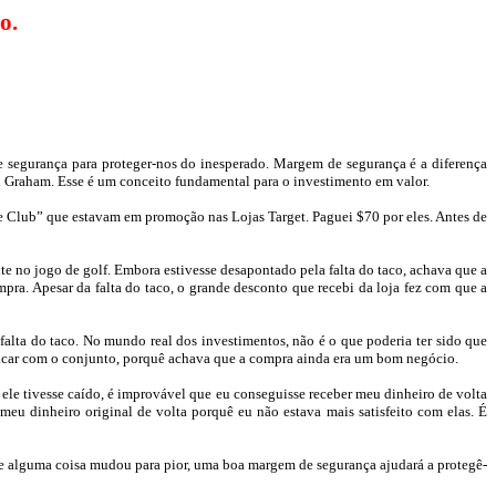
o.
 segurança para proteger-nos do inesperado. Margem de segurança é a diferença
n
Graham
. Esse é um conceito fundamental para o investimento em valor.
e
Club
” que estavam em promoção nas Lojas
Target
. Paguei $70 por eles. Antes de
nte no jogo de
golf
. Embora estivesse desapontado pela falta do taco, achava que a
ra. Apesar da falta do taco, o grande desconto que recebi da loja fez com que a
falta do taco. No mundo real dos investimentos, não é o que poderia ter sido que
i ficar com o conjunto, porquê achava que a compra ainda era um bom negócio.
ele tivesse caído, é improvável que eu conseguisse receber meu dinheiro de volta
u dinheiro original de volta porquê eu não estava mais satisfeito com elas. É
ue alguma coisa mudou para pior, uma boa margem de segurança ajudará a protegê-