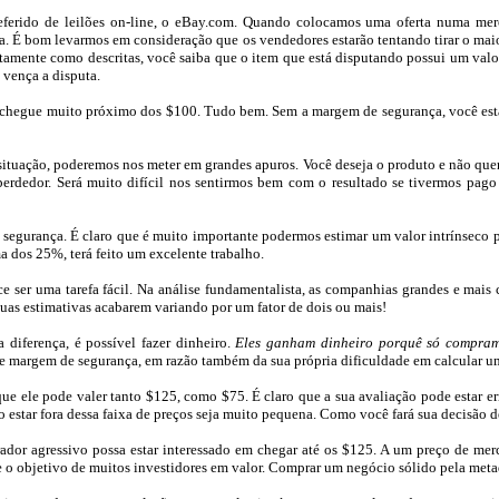
ferido de leilões on-line, o
eBay
.
com
.
Quando colocamos uma oferta numa mercad
sa. É bom levarmos em consideração que os vendedores estarão tentando tirar o maio
xatamente como
descritas, você
saiba que o item que está disputando possui um valor
vença a disputa.
l chegue muito próximo dos $100. Tudo bem. Sem a margem de segurança, você estar
ituação, poderemos nos meter em grandes apuros. Você deseja o produto e não quer 
erdedor. Será muito difícil nos sentirmos bem com o resultado se
tivermos pago
gurança. É claro que é muito importante podermos estimar um valor intrínseco para
a dos 25%, terá feito um excelente trabalho.
e ser uma tarefa fácil. Na análise fundamentalista, as companhias grandes e mai
uas estimativas
acabarem variando por um fator de dois ou mais!
 diferença, é possível fazer dinheiro.
Eles ganham dinheiro porquê só compram
 margem de segurança, em razão também da sua própria dificuldade em calcular um
 ele pode valer tanto $125, como $75. É claro que a sua avaliação pode estar er
co estar fora dessa faixa de preços seja muito pequena. Como você fará sua decisã
or agressivo possa estar interessado em chegar até os $125. A um preço de mer
 o objetivo de muitos investidores em valor. Comprar um negócio sólido pela metade