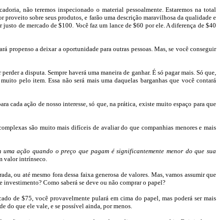
oria, não teremos inspecionado o material pessoalmente. Estaremos na total
r proveito sobre seus produtos, e farão uma descrição maravilhosa da qualidade e
 justo de mercado de $100. Você faz um lance de $60 por ele. A diferença de $
40
á propenso a deixar a oportunidade para outras pessoas. Mas, se você conseguir
perder a disputa. Sempre haverá uma maneira de ganhar. É só pagar mais. Só que,
muito pelo item. Essa não será mais uma daquelas barganhas que você contará
 cada ação de nosso interesse, só que, na prática, existe muito espaço para que
s complexas são muito mais difíceis de avaliar do que companhias menores e mais
 uma ação quando o preço que pagam é significantemente menor do que sua
 valor intrínseco.
rada, ou até mesmo fora dessa faixa generosa de valores. Mas, vamos assumir que
o de investimento? Como saberá se deve ou não comprar o papel?
cado de $
75, você
provavelmente pulará em cima do papel, mas poderá ser mais
 do que ele vale, e se possível ainda, por menos.