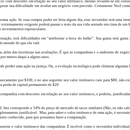
io com desconto em relação ao seu valor intrínseco, mesmo levando-se em consid
uperar sua dificuldade em avaliar um negócio com precisão. Certamente Você comet
sma ação. Se essa compra puder ser feita algum dia, esse investidor terá uma t
 extremamente exigente poderá passar o resto da sua vida sentado em cima de um f
 investimentos espetaculares.
nsação, terá dificuldades em “arrebentar a boca do balão”. Sua grana será gasta 
a metade do que ela vale.
a, além das incertezas nas avaliações. É que as companhias e o ambiente de ne
e por menos daqui a alguns anos.
ode perder uma ação na justiça. Ou, a evolução tecnológica pode eliminar alguma
camente por $100, e no ano seguinte seu valor intrínseco caiu para $80, não exi
a perda de capital permanente de $20.
companhia com desconto em relação ao seu valor intrínseco, e poderia, justificada
0. Isto corresponde a 54% do preço de mercado de tacos similares (Não, eu não cal
 plenamente justificável.
Mas, para saber o valor intrínseco de uma ação, é necessá
amente conhecido, para que possamos fazer a comparação.
sentem o valor intrínseco das companhias. É incrível como o investidor individual