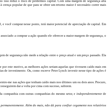
o isso reduz o risco de
perdermos capital
. Com uma margem de segurança alta
à crença popular de que para se obter um retorno maior é necessário correr mais
, e você comprar nesse ponto, terá maior potencial de apreciação de capital. Em
á associado a comprar a ação quando ele oferecer a maior margem de segurança, o
m de segurança não mede a relação entre o preço atual e um preço passado. Ela
e por este motivo, as melhores ações seriam aquelas que tivessem caído mais em
gias de investimento. Ou, como escreve Peter
Lynch
investir nesse tipo de ações é
centro-me nas ações que tenham caído mais nos últimos um ou dois anos. Procuro,
 conseguirem dar a volta por cima com sucesso, subirem.
 da companhia com outras companhias do mesmo setor, e
independentemente
de
s permanentemente. Além do mais, não dá para confiar cegamente nos relatórios