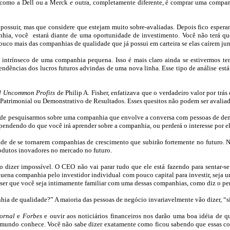
 como a
Dell
ou a
Merck
e
outra, completamente diferente, é comprar uma compan
 possuir, mas que considere que
estejam muito
sobre-avaliadas. Depois fico espera
nhia, você
estará diante de uma oportunidade de investimento. Você não terá q
uco mais das companhias de qualidade que já possui em carteira se elas caírem jun
r intrínseco de uma companhia pequena. Isso é mais claro ainda se estivermos t
tendências dos lucros
futuros advindas
de uma nova linha. Esse tipo de análise est
d
Uncommon
Profits
de
Philip
A. Fisher, enfatizava que o verdadeiro valor por trá
 Patrimonial ou Demonstrativo de Resultados. Esses quesitos não podem ser avaliad
a de pesquisarmos sobre uma companhia que envolve a conversa com pessoas de den
endendo do que você irá aprender sobre a companhia, ou perderá o interesse por el
dade de se tornarem companhias de crescimento que subirão fortemente no futuro.
odutos inovadores no mercado no futuro.
ão dizer impossível. O CEO não vai parar tudo que ele está fazendo para sentar-s
quena companhia pelo investidor individual com pouco capital para investir, seja 
 ser que você seja intimamente familiar com uma dessas companhias, como diz o p
 de qualidade?” A maioria das pessoas de negócio invariavelmente vão dizer, “s
ornal
e
Forbes
e ouvir aos noticiários financeiros nos darão uma boa idéia de q
 mundo conhece. Você não sabe dizer exatamente como ficou sabendo que essas co