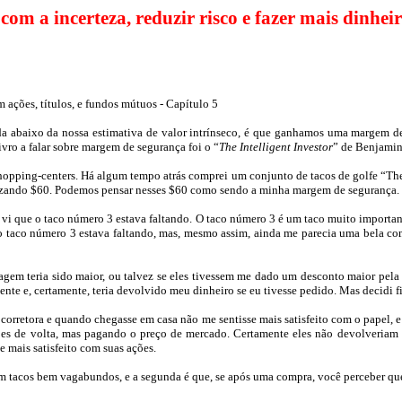
 incerteza, reduzir risco e fazer mais dinheir
 ações, títulos, e fundos mútuos - Capítulo 5
 abaixo da nossa estimativa de valor intrínseco, é que ganhamos uma margem de
livro a falar sobre margem de segurança foi o “
The
Intelligent
Investor
” de Benjami
hopping-centers
. Há algum tempo atrás comprei um conjunto de tacos de golfe “
Th
ando $60. Podemos pensar nesses $60 como sendo a minha margem de segurança.
, vi que o taco número 3 estava faltando. O taco número 3 é um taco muito importa
 taco número 3 estava faltando, mas, mesmo assim, ainda me parecia uma bela comp
tagem teria sido maior, ou talvez se eles tivessem me dado um desconto maior pela 
liente e, certamente, teria devolvido meu dinheiro se eu tivesse pedido. Mas decid
rretora e quando chegasse em casa não me sentisse mais satisfeito com o papel, e 
es de volta, mas pagando o preço de mercado. Certamente eles não devolveriam me
 mais satisfeito com suas ações.
 com tacos bem vagabundos, e a segunda é que, se após uma compra, você perceber q