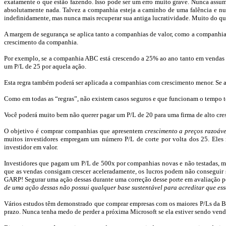
exatamente o que estão fazendo. Isso pode ser um erro muito grave. Nunca assum
absolutamente nada. Talvez a companhia esteja a caminho de uma falência e nu
indefinidamente, mas nunca mais recuperar sua antiga lucratividade. Muito do que e
A margem de segurança se aplica tanto a companhias de valor, como a companhia
crescimento da companhia.
Por exemplo, se a companhia ABC está crescendo a 25% ao ano tanto em vendas c
um
P/L
de 25 por aquela ação.
Esta regra também poderá ser aplicada a companhias com crescimento menor. Se
Como em todas as “regras”, não existem casos seguros e que funcionam o tempo
Você poderá muito bem não querer pagar um
P/L
de 20 para uma firma de alto cre
O objetivo é comprar companhias que apresentem
crescimento a preços razoáve
muitos investidores
empregam um número
P/L
de corte por volta dos 25. Ele
investidor em valor.
Investidores que pagam um
P/L
de 500x por companhias novas e não testadas, 
que as vendas consigam crescer aceleradamente, os lucros podem não conseguir su
GARP! Segurar uma ação dessas durante uma correção desse porte em avaliação po
de uma ação dessas não possui qualquer base sustentável para acreditar que es
Vários estudos têm demonstrado que comprar empresas com os maiores
P/Ls
da Bo
prazo. Nunca tenha medo de perder a próxima Microsoft se ela estiver sendo ven