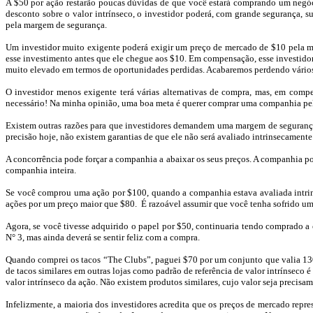
A $50 por ação restarão poucas dúvidas de que você estará comprando um negóc
desconto sobre o valor intrínseco, o investidor poderá, com grande segurança, s
pela margem de segurança.
Um investidor muito exigente poderá exigir um preço de mercado de $10 pela me
esse investimento antes que ele chegue aos $10. Em compensação, esse investidor
muito elevado em termos de oportunidades perdidas. Acabaremos perdendo vários
O investidor menos exigente terá várias alternativas de compra, mas, em compe
necessário! Na minha opinião, uma boa meta é querer comprar uma companhia pel
Existem outras razões para que investidores demandem uma margem de seguranç
precisão hoje, não existem garantias de que ele não será avaliado intrinsecament
A concorrência pode forçar a companhia a abaixar os seus preços. A companhia p
companhia inteira.
Se você comprou uma ação por $100, quando a companhia estava avaliada intrinse
ações por um preço maior que $80.
É razoável assumir que você tenha sofrido um
Agora, se você tivesse adquirido o papel por $50, continuaria tendo comprado a 
N°
3
, mas ainda deverá se sentir feliz com a compra.
Quando comprei os tacos “
The
Clubs
”, paguei $70 por um conjunto que valia 13
de tacos similares em outras lojas como padrão de referência de valor intrínseco é
valor intrínseco da ação. Não existem produtos similares, cujo valor seja precis
Infelizmente, a maioria dos investidores acredita que os preços de mercado repre