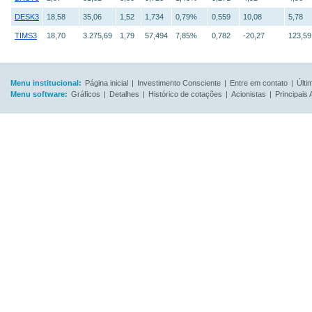
DESK3
18,58
35,06
1,52
1,734
0,79%
0,559
10,08
5,78
TIMS3
18,70
3.275,69
1,79
57,494
7,85%
0,782
-20,27
123,59
Menu institucional:
Página inicial
|
Investimento Consciente
|
Entre em contato
|
Últi
Menu software:
Gráficos
|
Detalhes
|
Histórico de cotações
|
Acionistas
|
Principais 