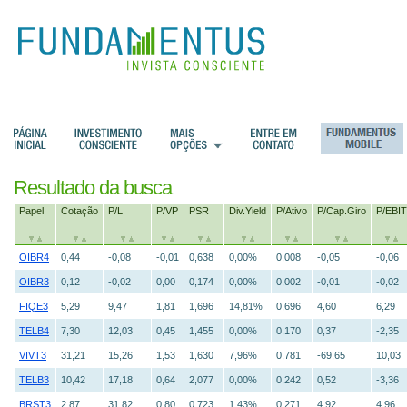
Resultado da busca
Papel
Cotação
P/L
P/VP
PSR
Div.Yield
P/Ativo
P/Cap.Giro
P/EBIT
OIBR4
0,44
-0,08
-0,01
0,638
0,00%
0,008
-0,05
-0,06
OIBR3
0,12
-0,02
0,00
0,174
0,00%
0,002
-0,01
-0,02
FIQE3
5,29
9,47
1,81
1,696
14,81%
0,696
4,60
6,29
TELB4
7,30
12,03
0,45
1,455
0,00%
0,170
0,37
-2,35
VIVT3
31,21
15,26
1,53
1,630
7,96%
0,781
-69,65
10,03
TELB3
10,42
17,18
0,64
2,077
0,00%
0,242
0,52
-3,36
BRST3
2,87
31,82
0,80
0,723
1,43%
0,271
4,92
4,96