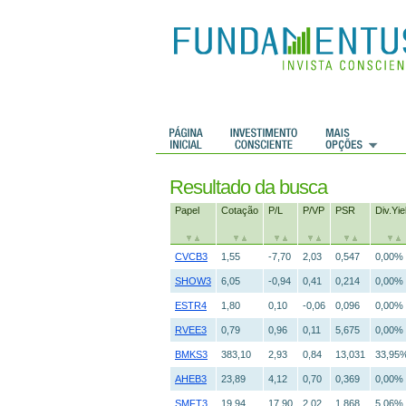
Resultado da busca
Papel
Cotação
P/L
P/VP
PSR
Div.Yie
CVCB3
1,55
-7,70
2,03
0,547
0,00%
SHOW3
6,05
-0,94
0,41
0,214
0,00%
ESTR4
1,80
0,10
-0,06
0,096
0,00%
RVEE3
0,79
0,96
0,11
5,675
0,00%
BMKS3
383,10
2,93
0,84
13,031
33,95
AHEB3
23,89
4,12
0,70
0,369
0,00%
SMFT3
19,94
17,90
2,02
1,868
5,06%