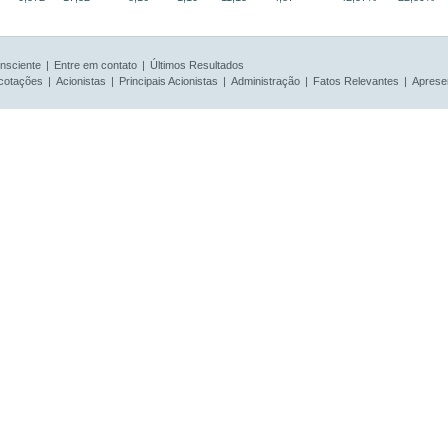
nsciente
|
Entre em contato
|
Últimos Resultados
 cotações
|
Acionistas
|
Principais Acionistas
|
Administração
|
Fatos Relevantes
|
Aprese