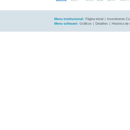
Menu institucional:
Página inicial
|
Investimento Co
Menu software:
Gráficos
|
Detalhes
|
Histórico de