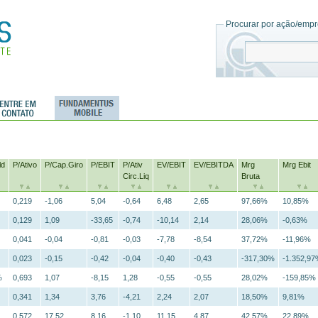
Procurar por ação/empre
ld
P/Ativo
P/Cap.Giro
P/EBIT
P/Ativ
EV/EBIT
EV/EBITDA
Mrg
Mrg Ebit
Circ.Liq
Bruta
0,219
-1,06
5,04
-0,64
6,48
2,65
97,66%
10,85%
0,129
1,09
-33,65
-0,74
-10,14
2,14
28,06%
-0,63%
0,041
-0,04
-0,81
-0,03
-7,78
-8,54
37,72%
-11,96%
0,023
-0,15
-0,42
-0,04
-0,40
-0,43
-317,30%
-1.352,9
%
0,693
1,07
-8,15
1,28
-0,55
-0,55
28,02%
-159,85%
0,341
1,34
3,76
-4,21
2,24
2,07
18,50%
9,81%
0,572
17,52
8,16
-1,10
11,15
4,87
42,57%
22,89%