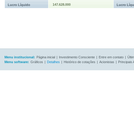
147.628.000
Lucro Líquido
Lucro Líqu
Menu institucional:
Página inicial
|
Investimento Consciente
|
Entre em contato
|
Últi
Menu software:
Gráficos
|
Detalhes
|
Histórico de cotações
|
Acionistas
|
Principais 