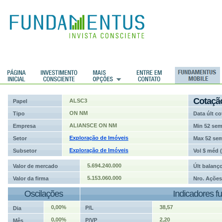
ções
Cotaçã
ALSC3
Papel
ON NM
Tipo
Data últ co
ALIANSCE ON NM
Empresa
Min 52 se
Exploração de Imóveis
Setor
Max 52 se
Exploração de Imóveis
Subsetor
Vol $ méd 
5.694.240.000
Valor de mercado
Últ balanç
5.153.060.000
Valor da firma
Nro. Ações
Oscilações
Indicadores f
0,00%
38,57
P/L
Dia
0,00%
2,20
P/VP
Mês