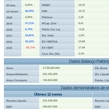
0,00%
19,33
P/EBIT
30 dias
46,59%
10,72
PSR
12 meses
0,00%
1,20
P/Ativos
2020
47,21%
9,41
P/Cap. Giro
2019
6,74%
-4,22
P/Ativ Circ Liq
2018
24,81%
1,0%
Div. Yield
2017
36,32%
14,08
EV / EBITDA
2016
-30,71%
17,49
EV / EBIT
2015
2,3%
Cres. Rec (5a)
Dados Balanço Patrimo
4.738.200.000
Ativo
Dív. Bruta
541.181.000
Disponibilidades
Dív. Líquid
742.653.000
Ativo Circulante
Patrim. Líq
Dados demonstrativos de re
Últimos 12 meses
531.336.000
Receita Líquida
Receita Lí
294.627.000
EBIT
EBIT