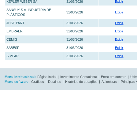
KEPLER WEBER SA
31/03/2026
Exibir
SANSUY S.A. INDÚSTRIA DE
31/03/2026
Exibir
PLÁSTICOS
JHSF PART
31/03/2026
Exibir
EMBRAER
31/03/2026
Exibir
CEMIG
31/03/2026
Exibir
SABESP
31/03/2026
Exibir
SIMPAR
31/03/2026
Exibir
Menu institucional:
Página inicial
|
Investimento Consciente
|
Entre em contato
|
Últi
Menu software:
Gráficos
|
Detalhes
|
Histórico de cotações
|
Acionistas
|
Principais 