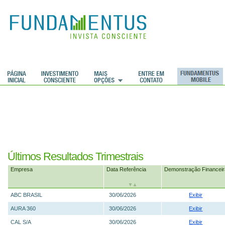
Últimos Resultados Trimestrais
Empresa
Data Referência
Demonstração Financeir
ABC BRASIL
30/06/2026
Exibir
AURA 360
30/06/2026
Exibir
CAL S/A
30/06/2026
Exibir