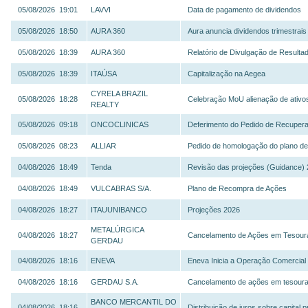
05/08/2026 19:01
LAVVI
Data de pagamento de dividendos
05/08/2026 18:50
AURA 360
Aura anuncia dividendos trimestrai
05/08/2026 18:39
AURA 360
Relatório de Divulgação de Resulta
05/08/2026 18:39
ITAÚSA
Capitalização na Aegea
CYRELA BRAZIL
05/08/2026 18:28
Celebração MoU alienação de ativo
REALTY
05/08/2026 09:18
ONCOCLINICAS
Deferimento do Pedido de Recuperaç
05/08/2026 08:23
ALLIAR
Pedido de homologação do plano de 
04/08/2026 18:49
Tenda
Revisão das projeções (Guidance)
04/08/2026 18:49
VULCABRAS S/A.
Plano de Recompra de Ações
04/08/2026 18:27
ITAUUNIBANCO
Projeções 2026
METALÚRGICA
04/08/2026 18:27
Cancelamento de Ações em Tesoura
GERDAU
04/08/2026 18:16
ENEVA
Eneva Inicia a Operação Comercial
04/08/2026 18:16
GERDAU S.A.
Cancelamento de ações em tesoura
BANCO MERCANTIL DO
04/08/2026 18:16
Distribuição de juros sobre capital 