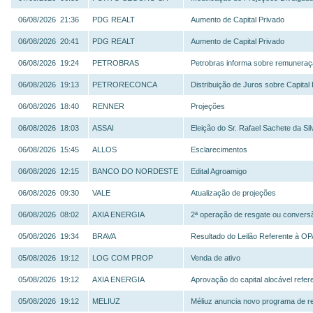
06/08/2026 21:36
PDG REALT
Aumento de Capital Privado
06/08/2026 20:41
PDG REALT
Aumento de Capital Privado
06/08/2026 19:24
PETROBRAS
Petrobras informa sobre remuneraç
06/08/2026 19:13
PETRORECONCA
Distribuição de Juros sobre Capital 
06/08/2026 18:40
RENNER
Projeções
06/08/2026 18:03
ASSAI
Eleição do Sr. Rafael Sachete da Si
06/08/2026 15:45
ALLOS
Esclarecimentos
06/08/2026 12:15
BANCO DO NORDESTE
Edital Agroamigo
06/08/2026 09:30
VALE
Atualização de projeções
06/08/2026 08:02
AXIA ENERGIA
2ª operação de resgate ou conver
05/08/2026 19:34
BRAVA
Resultado do Leilão Referente à OP
05/08/2026 19:12
LOG COM PROP
Venda de ativo
05/08/2026 19:12
AXIA ENERGIA
Aprovação do capital alocável refer
05/08/2026 19:12
MELIUZ
Méliuz anuncia novo programa de re