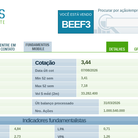
Procurar por ação/empre
VOCÊ ESTÁ VENDO
BEEF3
3,44
Cotação
07/08/2026
Data últ cot
3,41
Min 52 sem
7,18
Max 52 sem
33.282.400
Vol $ méd (2m)
31/03/2026
Últ balanço processado
1.000.540.000
Nro. Ações
Indicadores fundamentalistas
4,84
0,71
LPA
2,73
1,26
VPA