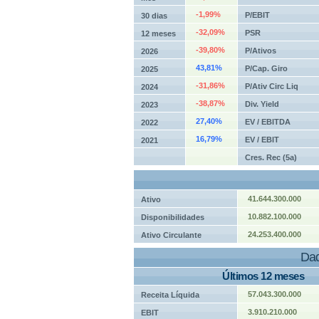
-1,99%
P/EBIT
30 dias
-32,09%
PSR
12 meses
-39,80%
P/Ativos
2026
43,81%
P/Cap. Giro
2025
-31,86%
P/Ativ Circ Liq
2024
-38,87%
Div. Yield
2023
27,40%
EV / EBITDA
2022
16,79%
EV / EBIT
2021
Cres. Rec (5a)
41.644.300.000
Ativo
10.882.100.000
Disponibilidades
24.253.400.000
Ativo Circulante
Dad
Últimos 12 meses
57.043.300.000
Receita Líquida
3.910.210.000
EBIT