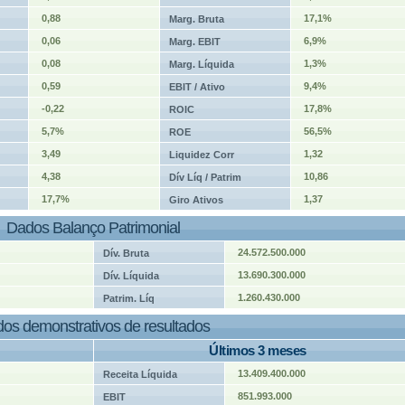
0,88
17,1%
Marg. Bruta
0,06
6,9%
Marg. EBIT
0,08
1,3%
Marg. Líquida
0,59
9,4%
EBIT / Ativo
-0,22
17,8%
ROIC
5,7%
56,5%
ROE
3,49
1,32
Liquidez Corr
4,38
10,86
Dív Líq / Patrim
17,7%
1,37
Giro Ativos
Dados Balanço Patrimonial
24.572.500.000
Dív. Bruta
13.690.300.000
Dív. Líquida
1.260.430.000
Patrim. Líq
os demonstrativos de resultados
Últimos 3 meses
13.409.400.000
Receita Líquida
851.993.000
EBIT