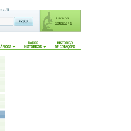
sa/fii
Busca por
empresa
/
fii