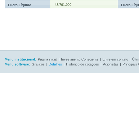
48.761.000
Lucro Líquido
Lucro Líqu
Menu institucional:
Página inicial
|
Investimento Consciente
|
Entre em contato
|
Últi
Menu software:
Gráficos
|
Detalhes
|
Histórico de cotações
|
Acionistas
|
Principais 