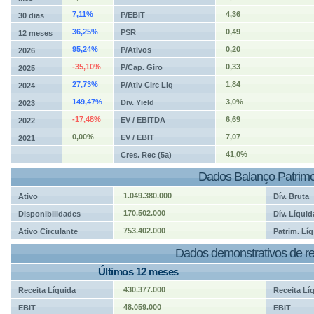
7,11%
4,36
P/EBIT
30 dias
36,25%
0,49
PSR
12 meses
95,24%
0,20
P/Ativos
2026
-35,10%
0,33
P/Cap. Giro
2025
27,73%
1,84
P/Ativ Circ Liq
2024
149,47%
3,0%
Div. Yield
2023
-17,48%
6,69
EV / EBITDA
2022
0,00%
7,07
EV / EBIT
2021
41,0%
Cres. Rec (5a)
Dados Balanço Patrimo
1.049.380.000
Ativo
Dív. Bruta
170.502.000
Disponibilidades
Dív. Líquid
753.402.000
Ativo Circulante
Patrim. Líq
Dados demonstrativos de re
Últimos 12 meses
430.377.000
Receita Líquida
Receita Lí
48.059.000
EBIT
EBIT