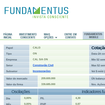
ções
Cotaçã
CALI3
Papel
ON
Tipo
Data últ co
CAL S/A ON
Empresa
Min 52 se
Construção Civil
Setor
Max 52 se
Incorporações
Subsetor
Vol $ méd 
209.600.000
Valor de mercado
Últ balanç
339.685.000
Valor da firma
Nro. Ações
Oscilações
Indicadores f
0,00%
4,30
P/L
Dia
0,00%
0,97
P/VP
Mês