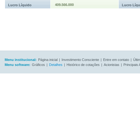
409.566.000
Lucro Líquido
Lucro Líqu
Menu institucional:
Página inicial
|
Investimento Consciente
|
Entre em contato
|
Últi
Menu software:
Gráficos
|
Detalhes
|
Histórico de cotações
|
Acionistas
|
Principais 