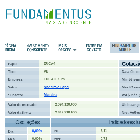
ções
Cotaçã
EUCA4
Papel
PN
Tipo
Data últ co
EUCATEX PN
Empresa
Min 52 se
Madeira e Papel
Setor
Max 52 se
Madeira
Subsetor
Vol $ méd 
2.094.120.000
Valor de mercado
Últ balanç
2.619.930.000
Valor da firma
Nro. Ações
Oscilações
Indicadores f
0,09%
5,11
P/L
Dia
0,00%
0,71
P/VP
Mês