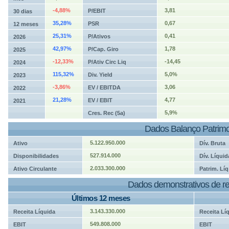
-4,88%
3,81
P/EBIT
30 dias
35,28%
0,67
PSR
12 meses
25,31%
0,41
P/Ativos
2026
42,97%
1,78
P/Cap. Giro
2025
-12,33%
-14,45
P/Ativ Circ Liq
2024
115,32%
5,0%
Div. Yield
2023
-3,86%
3,06
EV / EBITDA
2022
21,28%
4,77
EV / EBIT
2021
5,9%
Cres. Rec (5a)
Dados Balanço Patrimo
5.122.950.000
Ativo
Dív. Bruta
527.914.000
Disponibilidades
Dív. Líquid
2.033.300.000
Ativo Circulante
Patrim. Líq
Dados demonstrativos de re
Últimos 12 meses
3.143.330.000
Receita Líquida
Receita Lí
549.808.000
EBIT
EBIT