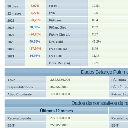
-5,07%
12,51
P/EBIT
30 dias
-4,27%
1,26
PSR
12 meses
-20,23%
0,84
P/Ativos
2026
30,08%
2,32
P/Cap. Giro
2025
-26,28%
2,37
P/Ativ Circ Liq
2024
40,58%
43,2%
Div. Yield
2023
-27,94%
8,49
EV / EBITDA
2022
14,66%
11,13
EV / EBIT
2021
1,5%
Cres. Rec (5a)
Dados Balanço Patrimo
3.822.330.000
Ativo
Dív. Bruta
452.650.000
Disponibilidades
Dív. Líquid
1.968.180.000
Ativo Circulante
Patrim. Líq
Dados demonstrativos de re
Últimos 12 meses
2.551.920.000
Receita Líquida
Receita Lí
256.650.000
EBIT
EBIT