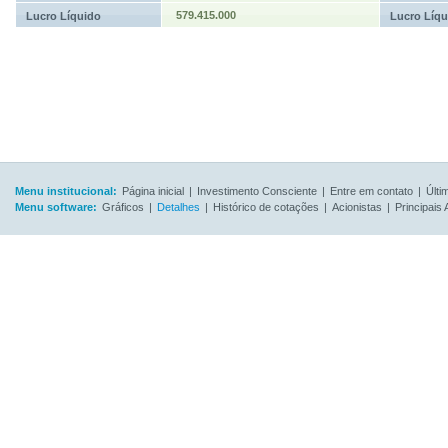
579.415.000
Lucro Líquido
Lucro Líqu
Menu institucional:
Página inicial
|
Investimento Consciente
|
Entre em contato
|
Últi
Menu software:
Gráficos
|
Detalhes
|
Histórico de cotações
|
Acionistas
|
Principais 