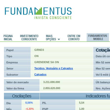
ções
Cotaçã
GRND3
Papel
ON
Tipo
Data últ co
GRENDENE SA ON
Empresa
Min 52 se
Tecidos, Vestuário e Calçados
Setor
Max 52 se
Calçados
Subsetor
Vol $ méd 
3.211.690.000
Valor de mercado
Últ balanç
2.855.620.000
Valor da firma
Nro. Ações
Oscilações
Indicadores f
0,56%
5,54
P/L
Dia
-4,30%
1,00
P/VP
Mês