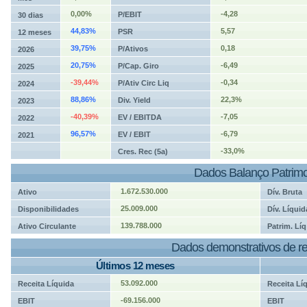
0,00%
-4,28
P/EBIT
30 dias
44,83%
5,57
PSR
12 meses
39,75%
0,18
P/Ativos
2026
20,75%
-6,49
P/Cap. Giro
2025
-39,44%
-0,34
P/Ativ Circ Liq
2024
88,86%
22,3%
Div. Yield
2023
-40,39%
-7,05
EV / EBITDA
2022
96,57%
-6,79
EV / EBIT
2021
-33,0%
Cres. Rec (5a)
Dados Balanço Patrimo
1.672.530.000
Ativo
Dív. Bruta
25.009.000
Disponibilidades
Dív. Líquid
139.788.000
Ativo Circulante
Patrim. Líq
Dados demonstrativos de re
Últimos 12 meses
53.092.000
Receita Líquida
Receita Lí
-69.156.000
EBIT
EBIT