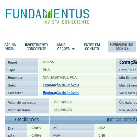
ções
Cotaçã
HBTS5
Papel
PNA
Tipo
Data últ co
CIA HABITASUL PNA
Empresa
Min 52 se
Exploração de Imóveis
Setor
Max 52 se
Exploração de Imóveis
Subsetor
Vol $ méd 
295.749.000
Valor de mercado
Últ balanç
469.240.000
Valor da firma
Nro. Ações
Oscilações
Indicadores f
0,00%
3,52
P/L
Dia
0,00%
0,45
P/VP
Mês