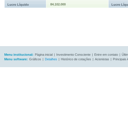
84.102.000
Lucro Líquido
Lucro Líqu
Menu institucional:
Página inicial
|
Investimento Consciente
|
Entre em contato
|
Últi
Menu software:
Gráficos
|
Detalhes
|
Histórico de cotações
|
Acionistas
|
Principais 