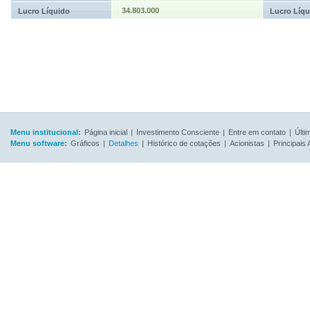
34.803.000
Lucro Líquido
Lucro Líqu
Menu institucional:
Página inicial
|
Investimento Consciente
|
Entre em contato
|
Últi
Menu software:
Gráficos
|
Detalhes
|
Histórico de cotações
|
Acionistas
|
Principais 