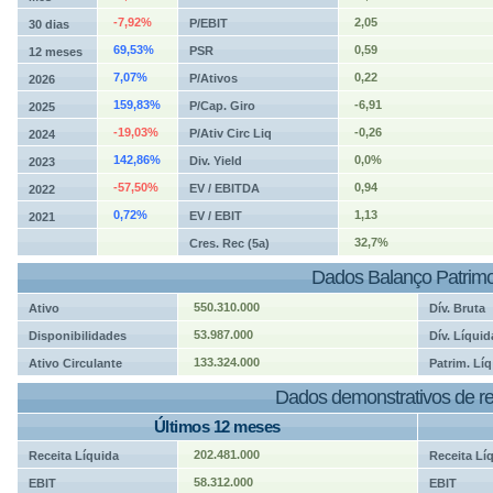
-7,92%
2,05
P/EBIT
30 dias
69,53%
0,59
PSR
12 meses
7,07%
0,22
P/Ativos
2026
159,83%
-6,91
P/Cap. Giro
2025
-19,03%
-0,26
P/Ativ Circ Liq
2024
142,86%
0,0%
Div. Yield
2023
-57,50%
0,94
EV / EBITDA
2022
0,72%
1,13
EV / EBIT
2021
32,7%
Cres. Rec (5a)
Dados Balanço Patrimo
550.310.000
Ativo
Dív. Bruta
53.987.000
Disponibilidades
Dív. Líquid
133.324.000
Ativo Circulante
Patrim. Líq
Dados demonstrativos de re
Últimos 12 meses
202.481.000
Receita Líquida
Receita Lí
58.312.000
EBIT
EBIT