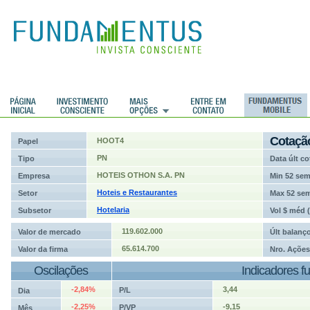
ções
Cotaçã
HOOT4
Papel
PN
Tipo
Data últ co
HOTEIS OTHON S.A. PN
Empresa
Min 52 se
Hoteis e Restaurantes
Setor
Max 52 se
Hotelaria
Subsetor
Vol $ méd 
119.602.000
Valor de mercado
Últ balanç
65.614.700
Valor da firma
Nro. Ações
Oscilações
Indicadores f
-2,84%
3,44
P/L
Dia
-2,25%
-9,15
P/VP
Mês