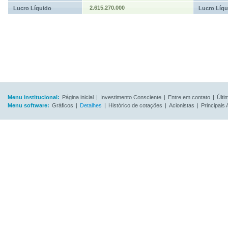
2.615.270.000
Lucro Líquido
Lucro Líqu
Menu institucional:
Página inicial
|
Investimento Consciente
|
Entre em contato
|
Últi
Menu software:
Gráficos
|
Detalhes
|
Histórico de cotações
|
Acionistas
|
Principais 