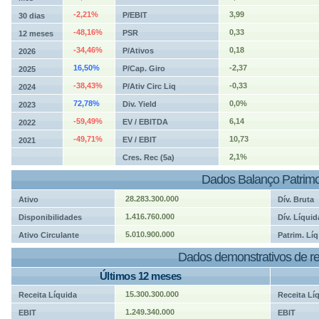
-2,21%
3,99
P/EBIT
30 dias
-48,16%
0,33
PSR
12 meses
-34,46%
0,18
P/Ativos
2026
16,50%
-2,37
P/Cap. Giro
2025
-38,43%
-0,33
P/Ativ Circ Liq
2024
72,78%
0,0%
Div. Yield
2023
-59,49%
6,14
EV / EBITDA
2022
-49,71%
10,73
EV / EBIT
2021
2,1%
Cres. Rec (5a)
Dados Balanço Patrimo
28.283.300.000
Ativo
Dív. Bruta
1.416.760.000
Disponibilidades
Dív. Líquid
5.010.900.000
Ativo Circulante
Patrim. Líq
Dados demonstrativos de re
Últimos 12 meses
15.300.300.000
Receita Líquida
Receita Lí
1.249.340.000
EBIT
EBIT