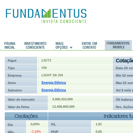
ções
Cotaçã
LIGT3
Papel
ON
Tipo
Data últ co
LIGHT SA ON
Empresa
Min 52 se
Energia Elétrica
Setor
Max 52 se
Energia Elétrica
Subsetor
Vol $ méd 
4.990.410.000
Valor de mercado
Últ balanç
13.408.800.000
Valor da firma
Nro. Ações
Oscilações
Indicadores f
0,00%
1,91
P/L
Dia
-7,19%
0,60
P/VP
Mês