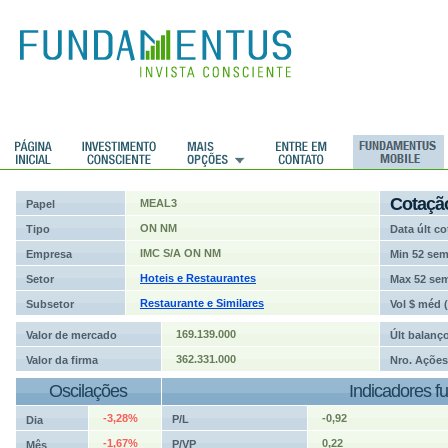
ções
Cotaçã
MEAL3
Papel
ON NM
Tipo
Data últ co
IMC S/A ON NM
Empresa
Min 52 se
Hoteis e Restaurantes
Setor
Max 52 se
Restaurante e Similares
Subsetor
Vol $ méd 
169.139.000
Valor de mercado
Últ balanç
362.331.000
Valor da firma
Nro. Ações
Oscilações
Indicadores f
-3,28%
-0,92
P/L
Dia
-1,67%
0,22
P/VP
Mês