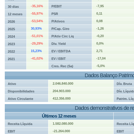
-35,16%
-7,95
P/EBIT
30 dias
-55,97%
0,11
PSR
12 meses
-53,54%
0,08
P/Ativos
2026
30,93%
-1,26
P/Cap. Giro
2025
-51,01%
-0,20
P/Ativ Circ Liq
2024
-29,29%
0,0%
Div. Yield
2023
15,23%
2,71
EV / EBITDA
2022
-41,02%
-17,04
EV / EBIT
2021
-5,0%
Cres. Rec (5a)
Dados Balanço Patrimo
2.046.840.000
Ativo
Dív. Bruta
204.903.000
Disponibilidades
Dív. Líquid
412.356.000
Ativo Circulante
Patrim. Líq
Dados demonstrativos de re
Últimos 12 meses
1.582.080.000
Receita Líquida
Receita Lí
-21.264.000
EBIT
EBIT