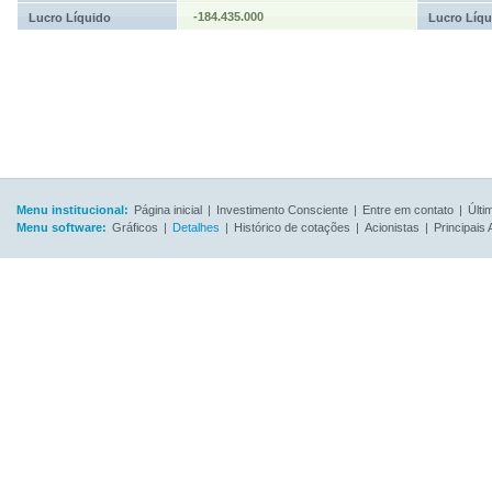
-184.435.000
Lucro Líquido
Lucro Líqu
Menu institucional:
Página inicial
|
Investimento Consciente
|
Entre em contato
|
Últi
Menu software:
Gráficos
|
Detalhes
|
Histórico de cotações
|
Acionistas
|
Principais 