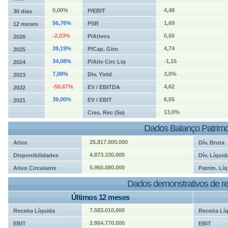
0,00%
4,48
P/EBIT
30 dias
56,76%
1,69
PSR
12 meses
-2,03%
0,50
P/Ativos
2026
39,19%
4,74
P/Cap. Giro
2025
34,08%
-1,15
P/Ativ Circ Liq
2024
7,08%
3,0%
Div. Yield
2023
-50,67%
4,62
EV / EBITDA
2022
39,00%
6,55
EV / EBIT
2021
13,0%
Cres. Rec (5a)
Dados Balanço Patrimo
25.817.000.000
Ativo
Dív. Bruta
4.873.330.000
Disponibilidades
Dív. Líquid
5.950.080.000
Ativo Circulante
Patrim. Líq
Dados demonstrativos de re
Últimos 12 meses
7.583.010.000
Receita Líquida
Receita Lí
2.864.770.000
EBIT
EBIT