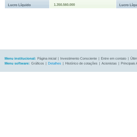
1.350.560.000
Lucro Líquido
Lucro Líqu
Menu institucional:
Página inicial
|
Investimento Consciente
|
Entre em contato
|
Últi
Menu software:
Gráficos
|
Detalhes
|
Histórico de cotações
|
Acionistas
|
Principais 