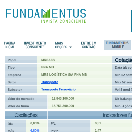
ções
Cotaçã
MRSA5B
Papel
PNA MB
Tipo
Data últ co
MRS LOGÍSTICA S/A PNA MB
Empresa
Min 52 se
Transporte
Setor
Max 52 se
Transporte Ferroviário
Subsetor
Vol $ méd 
12.843.100.000
Valor de mercado
Últ balanç
18.751.300.000
Valor da firma
Nro. Ações
Oscilações
Indicadores f
0,00%
9,51
P/L
Dia
6,80%
1,47
P/VP
Mês