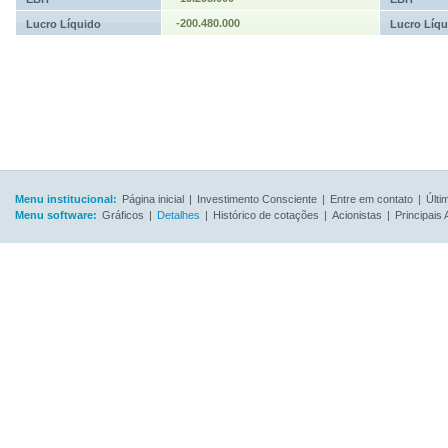
-200.480.000
Lucro Líquido
Lucro Líqu
Menu institucional:
Página inicial
|
Investimento Consciente
|
Entre em contato
|
Últi
Menu software:
Gráficos
|
Detalhes
|
Histórico de cotações
|
Acionistas
|
Principais 