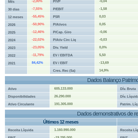
-2,00%
-0,04
P/VP
Mês
-7,55%
-1,58
P/EBIT
30 dias
-55,45%
0,03
PSR
12 meses
-50,90%
0,05
P/Ativos
2026
-12,46%
-0,06
P/Cap. Giro
2025
-22,02%
-0,03
P/Ativ Circ Liq
2024
-23,05%
0,0%
Div. Yield
2023
-11,79%
5,50
EV / EBITDA
2022
84,42%
-13,69
EV / EBIT
2021
14,9%
Cres. Rec (5a)
Dados Balanço Patrimo
605.133.000
Ativo
Dív. Bruta
26.290.000
Disponibilidades
Dív. Líquid
191.305.000
Ativo Circulante
Patrim. Líq
Dados demonstrativos de re
Últimos 12 meses
1.160.990.000
Receita Líquida
Receita Lí
-19.295.000
EBIT
EBIT