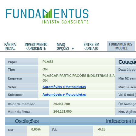
ções
Cotaçã
PLAS3
Papel
ON
Tipo
Data últ co
PLASCAR PARTICIPAÇÕES INDUSTRIAIS S.A
Empresa
Min 52 se
ON
Automóveis e Motocicletas
Setor
Max 52 se
Automóveis e Motocicletas
Subsetor
Vol $ méd 
30.441.200
Valor de mercado
Últ balanç
264.181.000
Valor da firma
Nro. Ações
Oscilações
Indicadores f
0,00%
-0,15
P/L
Dia