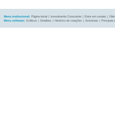
Menu institucional:
Página inicial
|
Investimento Consciente
|
Entre em contato
|
Últi
Menu software:
Gráficos
|
Detalhes
|
Histórico de cotações
|
Acionistas
|
Principais 