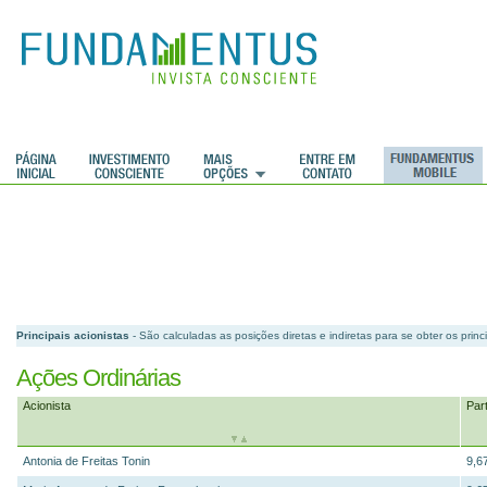
ções
Principais acionistas
- São calculadas as posições diretas e indiretas para se obter os princ
Ações Ordinárias
Acionista
Par
Antonia de Freitas Tonin
9,6