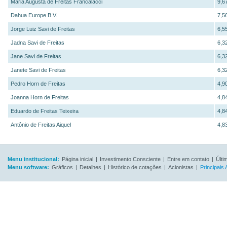
Maria Augusta de Freitas Francalacci
9,6
Dahua Europe B.V.
7,5
Jorge Luiz Savi de Freitas
6,5
Jadna Savi de Freitas
6,3
Jane Savi de Freitas
6,3
Janete Savi de Freitas
6,3
Pedro Horn de Freitas
4,9
Joanna Horn de Freitas
4,8
Eduardo de Freitas Teixeira
4,8
Antônio de Freitas Aiquel
4,8
Menu institucional:
Página inicial
|
Investimento Consciente
|
Entre em contato
|
Últi
Menu software:
Gráficos
|
Detalhes
|
Histórico de cotações
|
Acionistas
|
Principais 