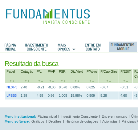
Resultado da busca
Papel
Cotação
P/L
P/VP
PSR
Div.Yield
P/Ativo
P/Cap.Giro
P/EBIT
P/
Ci
NEXP3
2,40
-0,21
-0,06
8,578
0,00%
0,625
-0,07
-0,51
-0
LPSB3
1,39
4,98
0,86
1,005
15,98%
0,509
5,28
4,60
-3
Menu institucional:
Página inicial
|
Investimento Consciente
|
Entre em contato
|
Últi
Menu software:
Gráficos
|
Detalhes
|
Histórico de cotações
|
Acionistas
|
Principais 