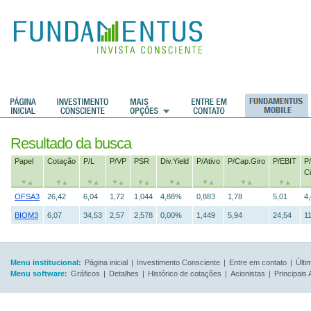
Resultado da busca
Papel
Cotação
P/L
P/VP
PSR
Div.Yield
P/Ativo
P/Cap.Giro
P/EBIT
P/
Ci
OFSA3
26,42
6,04
1,72
1,044
4,88%
0,883
1,78
5,01
4
BIOM3
6,07
34,53
2,57
2,578
0,00%
1,449
5,94
24,54
1
Menu institucional:
Página inicial
|
Investimento Consciente
|
Entre em contato
|
Últi
Menu software:
Gráficos
|
Detalhes
|
Histórico de cotações
|
Acionistas
|
Principais 