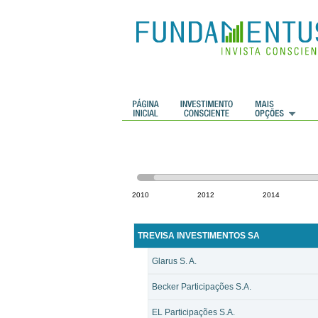
 Históricos
Histórico de cotações
2010
2012
2014
TREVISA INVESTIMENTOS SA
Glarus S. A.
Becker Participações S.A.
EL Participações S.A.