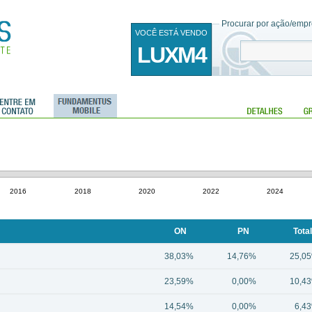
Procurar por ação/empre
VOCÊ ESTÁ VENDO
LUXM4
2016
2018
2020
2022
2024
ON
PN
Total
38,03%
14,76%
25,0
23,59%
0,00%
10,4
14,54%
0,00%
6,4