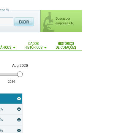
sa/fii
Busca por
empresa
/
fii
Aug 2026
2026
5%
3%
3%