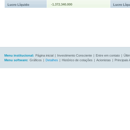
-1.372.340.000
Lucro Líquido
Lucro Líqu
Menu institucional:
Página inicial
|
Investimento Consciente
|
Entre em contato
|
Últi
Menu software:
Gráficos
|
Detalhes
|
Histórico de cotações
|
Acionistas
|
Principais 