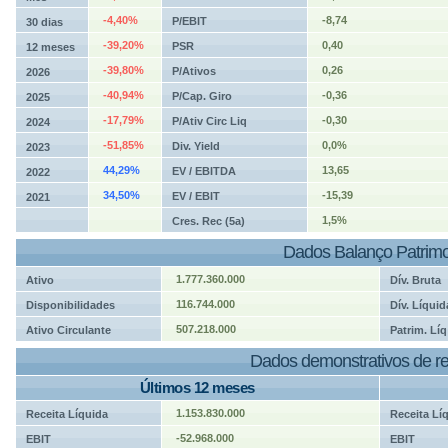
-4,40%
-8,74
P/EBIT
30 dias
-39,20%
0,40
PSR
12 meses
-39,80%
0,26
P/Ativos
2026
-40,94%
-0,36
P/Cap. Giro
2025
-17,79%
-0,30
P/Ativ Circ Liq
2024
-51,85%
0,0%
Div. Yield
2023
44,29%
13,65
EV / EBITDA
2022
34,50%
-15,39
EV / EBIT
2021
1,5%
Cres. Rec (5a)
Dados Balanço Patrimo
1.777.360.000
Ativo
Dív. Bruta
116.744.000
Disponibilidades
Dív. Líquid
507.218.000
Ativo Circulante
Patrim. Líq
Dados demonstrativos de re
Últimos 12 meses
1.153.830.000
Receita Líquida
Receita Lí
-52.968.000
EBIT
EBIT