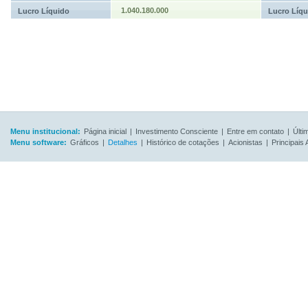
1.040.180.000
Lucro Líquido
Lucro Líqu
Menu institucional:
Página inicial
|
Investimento Consciente
|
Entre em contato
|
Últi
Menu software:
Gráficos
|
Detalhes
|
Histórico de cotações
|
Acionistas
|
Principais 