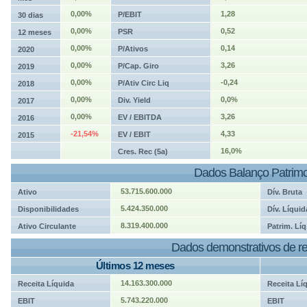
0,00%
1,28
P/EBIT
30 dias
0,00%
0,52
PSR
12 meses
0,00%
0,14
P/Ativos
2020
0,00%
3,26
P/Cap. Giro
2019
0,00%
-0,24
P/Ativ Circ Liq
2018
0,00%
0,0%
Div. Yield
2017
0,00%
3,26
EV / EBITDA
2016
-21,54%
4,33
EV / EBIT
2015
16,0%
Cres. Rec (5a)
Dados Balanço Patrimo
53.715.600.000
Ativo
Dív. Bruta
5.424.350.000
Disponibilidades
Dív. Líquid
8.319.400.000
Ativo Circulante
Patrim. Líq
Dados demonstrativos de re
Últimos 12 meses
14.163.300.000
Receita Líquida
Receita Lí
5.743.220.000
EBIT
EBIT