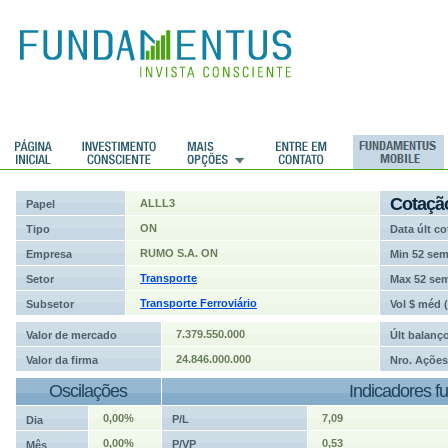
ções
Cotaçã
ALLL3
Papel
ON
Tipo
Data últ co
RUMO S.A. ON
Empresa
Min 52 se
Transporte
Setor
Max 52 se
Transporte Ferroviário
Subsetor
Vol $ méd 
7.379.550.000
Valor de mercado
Últ balanç
24.846.000.000
Valor da firma
Nro. Ações
Oscilações
Indicadores f
0,00%
7,09
P/L
Dia
0,00%
0,53
P/VP
Mês