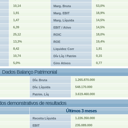
10,14
53,0%
Marg. Bruta
1,91
18,9%
Marg. EBIT
1,47
14,5%
Marg. Líquida
6,39
14,5%
EBIT / Ativo
25,12
18,0%
ROIC
13,3%
19,4%
ROE
8,42
1,91
Liquidez Corr
10,74
0,15
Dív Líq / Patrim
5,0%
0,77
Giro Ativos
Dados Balanço Patrimonial
1.265.870.000
Dív. Bruta
548.170.000
Dív. Líquida
3.619.460.000
Patrim. Líq
os demonstrativos de resultados
Últimos 3 meses
1.226.350.000
Receita Líquida
235.089.000
EBIT