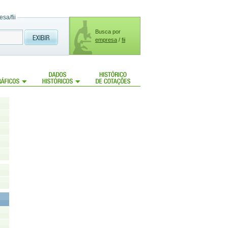
sa/fii
Busca por
empresa
/
fii