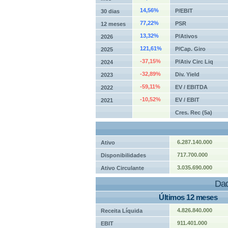
14,56%
P/EBIT
30 dias
77,22%
PSR
12 meses
13,32%
P/Ativos
2026
121,61%
P/Cap. Giro
2025
-37,15%
P/Ativ Circ Liq
2024
-32,89%
Div. Yield
2023
-59,11%
EV / EBITDA
2022
-10,52%
EV / EBIT
2021
Cres. Rec (5a)
6.287.140.000
Ativo
717.700.000
Disponibilidades
3.035.690.000
Ativo Circulante
Dad
Últimos 12 meses
4.826.840.000
Receita Líquida
911.401.000
EBIT