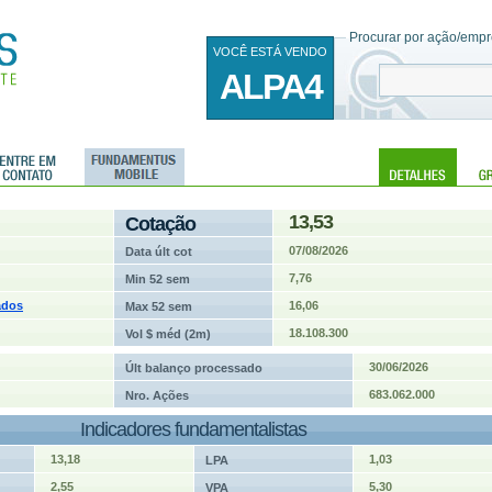
Procurar por ação/empre
VOCÊ ESTÁ VENDO
ALPA4
13,53
Cotação
07/08/2026
Data últ cot
7,76
Min 52 sem
ados
16,06
Max 52 sem
18.108.300
Vol $ méd (2m)
30/06/2026
Últ balanço processado
683.062.000
Nro. Ações
Indicadores fundamentalistas
13,18
1,03
LPA
2,55
5,30
VPA