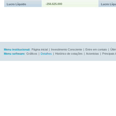
-256.625.000
Lucro Líquido
Lucro Líqu
Menu institucional:
Página inicial
|
Investimento Consciente
|
Entre em contato
|
Últi
Menu software:
Gráficos
|
Detalhes
|
Histórico de cotações
|
Acionistas
|
Principais 