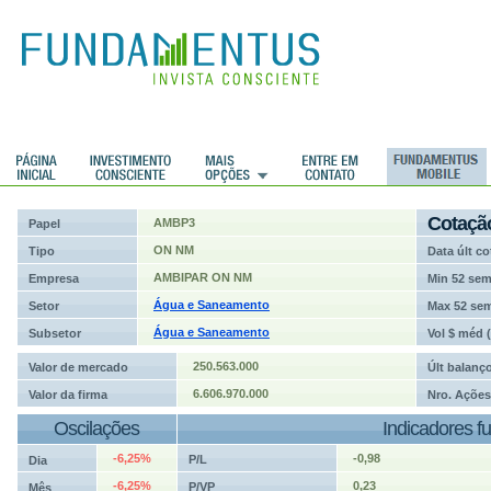
ções
Cotaçã
AMBP3
Papel
ON NM
Tipo
Data últ co
AMBIPAR ON NM
Empresa
Min 52 se
Água e Saneamento
Setor
Max 52 se
Água e Saneamento
Subsetor
Vol $ méd 
250.563.000
Valor de mercado
Últ balanç
6.606.970.000
Valor da firma
Nro. Ações
Oscilações
Indicadores f
-6,25%
-0,98
P/L
Dia
-6,25%
0,23
P/VP
Mês