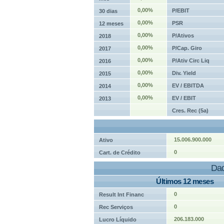
0,00%
P/EBIT
30 dias
0,00%
PSR
12 meses
0,00%
P/Ativos
2018
0,00%
P/Cap. Giro
2017
0,00%
P/Ativ Circ Liq
2016
0,00%
Div. Yield
2015
0,00%
EV / EBITDA
2014
0,00%
EV / EBIT
2013
Cres. Rec (5a)
15.006.900.000
Ativo
0
Cart. de Crédito
Dad
Últimos 12 meses
0
Result Int Financ
0
Rec Serviços
206.183.000
Lucro Líquido