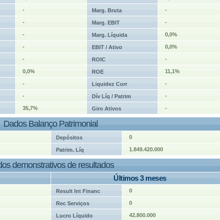
-
-
Marg. Bruta
-
-
Marg. EBIT
-
0,0%
Marg. Líquida
-
0,0%
EBIT / Ativo
-
-
ROIC
0,0%
11,1%
ROE
-
-
Liquidez Corr
-
-
Dív Líq / Patrim
35,7%
-
Giro Ativos
Dados Balanço Patrimonial
0
Depósitos
1.849.420.000
Patrim. Líq
os demonstrativos de resultados
Últimos 3 meses
0
Result Int Financ
0
Rec Serviços
42.800.000
Lucro Líquido