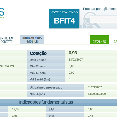
Procurar por ação/empre
VOCÊ ESTÁ VENDO
BFIT4
0,93
Cotação
13/02/2007
Data últ cot
IL SA PN
0,00
Min 52 sem
0,00
Max 52 sem
0
Vol $ méd (2m)
31/03/2007
Últ balanço processado
3.890.550.000
Nro. Ações
Indicadores fundamentalistas
17,55
0,05
LPA
1,96
0,48
VPA