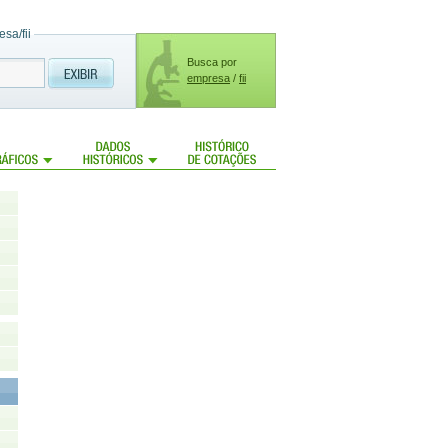
sa/fii
Busca por
empresa
/
fii