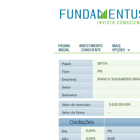
 Históricos
Histórico de cotações
BFIT4
Papel
PN
Tipo
BANCO SUDAMERIS BRAS
Empresa
Setor
Subsetor
3.618.220.000
Valor de mercado
-
Valor da firma
Oscilações
0,00%
P/L
Dia
0,00%
P/VP
Mês