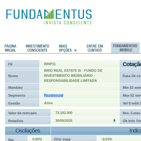
ções
Cotaçã
BRIP11
FII
BRIO REAL ESTATE III - FUNDO DE
INVESTIMENTO IMOBILIÁRIO -
Nome
Data últ co
RESPONSABILIDADE LIMITADA
Mandato
Min 52 se
Residencial
Segmento
Max 52 se
Ativa
Gestão
Vol $ méd 
72.182.000
Valor de mercado
Nro. Cotas
30/06/2025
Relatório
Últ Info Tr
Oscilações
Indi
0,00%
-9,03%
FFO Yield
Dia