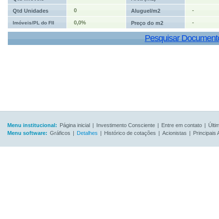
0
-
Qtd Unidades
Aluguel/m2
0,0%
-
Imóveis/PL do FII
Preço do m2
Pesquisar Document
Menu institucional:
Página inicial
|
Investimento Consciente
|
Entre em contato
|
Últi
Menu software:
Gráficos
|
Detalhes
|
Histórico de cotações
|
Acionistas
|
Principais 