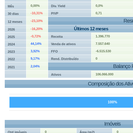
0,00%
0,0%
Div. Yield
Mês
-10,31%
0,71
P/VP
30 dias
Resu
-23,10%
12 meses
Últimos 12 meses
-16,20%
2026
-0,72%
1.396.770
Receita
2025
44,14%
7.557.640
Venda de ativos
2024
3,92%
-6.515.530
FFO
2023
9,17%
0
Rend. Distribuído
2022
Balanço 
2,04%
2021
106.066.000
Ativos
Composição dos Ativ
100%
Imóveis
0
0
Qtd imóveis
Área (m2)