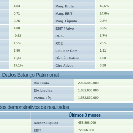
4,84
42,6%
Marg. Bruta
0,71
14,6%
Marg. EBIT
0,26
2,3%
Marg. Líquida
4,80
5,5%
EBIT / Ativo
-0,62
6,7%
ROIC
1,5%
2,5%
ROE
3,80
1,31
Liquidez Corr
11,47
1,08
Dív Líq / Patrim
17,1%
0,38
Giro Ativos
Dados Balanço Patrimonial
2.405.440.000
Dív. Bruta
1.681.030.000
Dív. Líquida
1.562.810.000
Patrim. Líq
os demonstrativos de resultados
Últimos 3 meses
453.896.000
Receita Líquida
72.866.000
EBIT