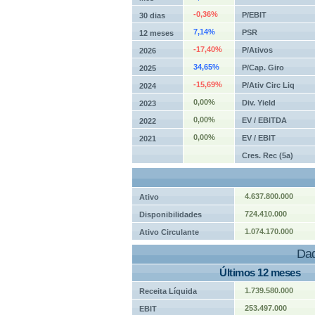
-0,36%
P/EBIT
30 dias
7,14%
PSR
12 meses
-17,40%
P/Ativos
2026
34,65%
P/Cap. Giro
2025
-15,69%
P/Ativ Circ Liq
2024
0,00%
Div. Yield
2023
0,00%
EV / EBITDA
2022
0,00%
EV / EBIT
2021
Cres. Rec (5a)
4.637.800.000
Ativo
724.410.000
Disponibilidades
1.074.170.000
Ativo Circulante
Dad
Últimos 12 meses
1.739.580.000
Receita Líquida
253.497.000
EBIT