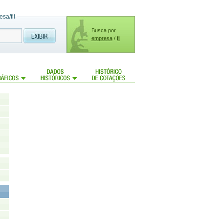
sa/fii
Busca por
empresa
/
fii