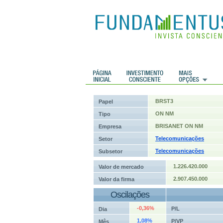
 Históricos
Histórico de cotações
BRST3
Papel
ON NM
Tipo
BRISANET ON NM
Empresa
Telecomunicações
Setor
Telecomunicações
Subsetor
1.226.420.000
Valor de mercado
2.907.450.000
Valor da firma
Oscilações
-0,36%
P/L
Dia
1,08%
P/VP
Mês