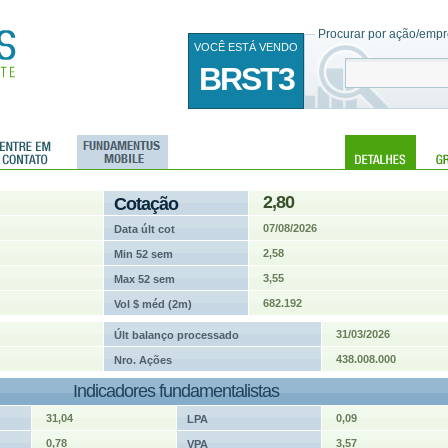
Procurar por ação/empre
VOCÊ ESTÁ VENDO
BRST3
2,80
Cotação
07/08/2026
Data últ cot
2,58
Min 52 sem
3,55
Max 52 sem
682.192
Vol $ méd (2m)
31/03/2026
Últ balanço processado
438.008.000
Nro. Ações
Indicadores fundamentalistas
31,04
0,09
LPA
0,78
3,57
VPA