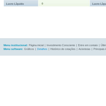
0
Lucro Líquido
Lucro Líqu
Menu institucional:
Página inicial
|
Investimento Consciente
|
Entre em contato
|
Últi
Menu software:
Gráficos
|
Detalhes
|
Histórico de cotações
|
Acionistas
|
Principais 