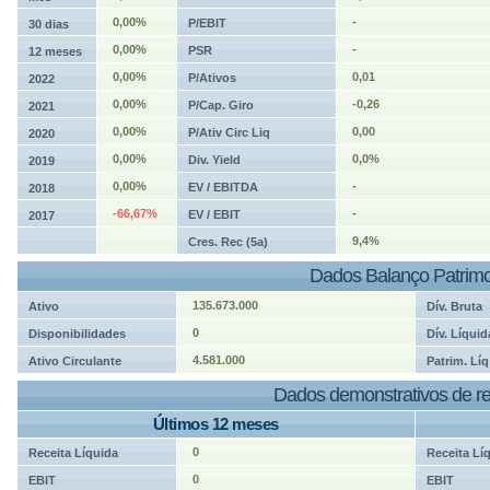
0,00%
-
P/EBIT
30 dias
0,00%
-
PSR
12 meses
0,00%
0,01
P/Ativos
2022
0,00%
-0,26
P/Cap. Giro
2021
0,00%
0,00
P/Ativ Circ Liq
2020
0,00%
0,0%
Div. Yield
2019
0,00%
-
EV / EBITDA
2018
-66,67%
-
EV / EBIT
2017
9,4%
Cres. Rec (5a)
Dados Balanço Patrimo
135.673.000
Ativo
Dív. Bruta
0
Disponibilidades
Dív. Líquid
4.581.000
Ativo Circulante
Patrim. Líq
Dados demonstrativos de re
Últimos 12 meses
0
Receita Líquida
Receita Lí
0
EBIT
EBIT