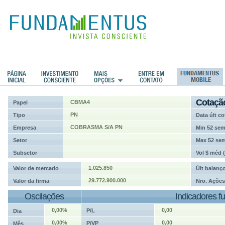
ções
Cotaçã
CBMA4
Papel
PN
Tipo
Data últ co
COBRASMA S/A PN
Empresa
Min 52 se
Setor
Max 52 se
Subsetor
Vol $ méd 
1.025.850
Valor de mercado
Últ balanç
29.772.900.000
Valor da firma
Nro. Ações
Oscilações
Indicadores f
0,00%
0,00
P/L
Dia
0,00%
0,00
P/VP
Mês