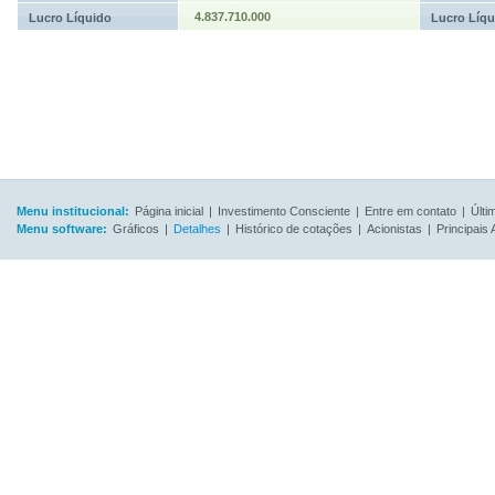
4.837.710.000
Lucro Líquido
Lucro Líqu
Menu institucional:
Página inicial
|
Investimento Consciente
|
Entre em contato
|
Últi
Menu software:
Gráficos
|
Detalhes
|
Histórico de cotações
|
Acionistas
|
Principais 