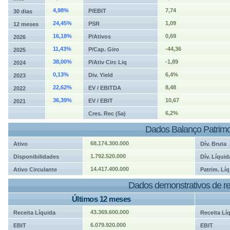
4,98%
7,74
P/EBIT
30 dias
24,45%
1,09
PSR
12 meses
16,18%
0,69
P/Ativos
2026
11,43%
-44,36
P/Cap. Giro
2025
38,00%
-1,89
P/Ativ Circ Liq
2024
0,13%
6,4%
Div. Yield
2023
22,62%
8,48
EV / EBITDA
2022
36,39%
10,67
EV / EBIT
2021
6,2%
Cres. Rec (5a)
Dados Balanço Patrimo
68.174.300.000
Ativo
Dív. Bruta
1.792.520.000
Disponibilidades
Dív. Líquid
14.417.400.000
Ativo Circulante
Patrim. Líq
Dados demonstrativos de re
Últimos 12 meses
43.369.600.000
Receita Líquida
Receita Lí
6.079.920.000
EBIT
EBIT