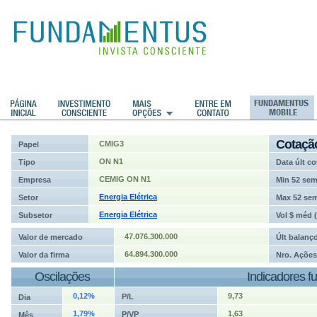
ções
Cotaçã
CMIG3
Papel
ON N1
Tipo
Data últ co
CEMIG ON N1
Empresa
Min 52 se
Energia Elétrica
Setor
Max 52 se
Energia Elétrica
Subsetor
Vol $ méd 
47.076.300.000
Valor de mercado
Últ balanç
64.894.300.000
Valor da firma
Nro. Ações
Oscilações
Indicadores f
0,12%
9,73
P/L
Dia
1,79%
1,63
P/VP
Mês