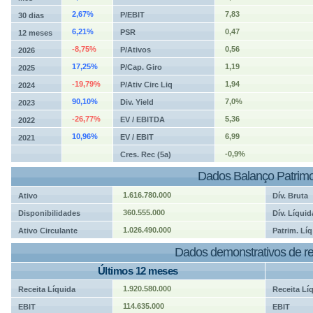
2,67%
7,83
P/EBIT
30 dias
6,21%
0,47
PSR
12 meses
-8,75%
0,56
P/Ativos
2026
17,25%
1,19
P/Cap. Giro
2025
-19,79%
1,94
P/Ativ Circ Liq
2024
90,10%
7,0%
Div. Yield
2023
-26,77%
5,36
EV / EBITDA
2022
10,96%
6,99
EV / EBIT
2021
-0,9%
Cres. Rec (5a)
Dados Balanço Patrimo
1.616.780.000
Ativo
Dív. Bruta
360.555.000
Disponibilidades
Dív. Líquid
1.026.490.000
Ativo Circulante
Patrim. Líq
Dados demonstrativos de re
Últimos 12 meses
1.920.580.000
Receita Líquida
Receita Lí
114.635.000
EBIT
EBIT