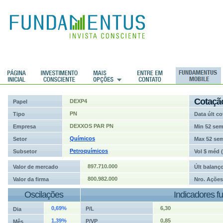
ções
Cotaçã
DEXP4
Papel
PN
Tipo
Data últ co
DEXXOS PAR PN
Empresa
Min 52 se
Químicos
Setor
Max 52 se
Petroquímicos
Subsetor
Vol $ méd 
897.710.000
Valor de mercado
Últ balanç
800.982.000
Valor da firma
Nro. Ações
Oscilações
Indicadores f
0,69%
6,30
P/L
Dia
1,39%
0,85
P/VP
Mês