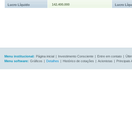
142.400.000
Lucro Líquido
Lucro Líqu
Menu institucional:
Página inicial
|
Investimento Consciente
|
Entre em contato
|
Últi
Menu software:
Gráficos
|
Detalhes
|
Histórico de cotações
|
Acionistas
|
Principais 