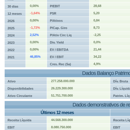
0,00%
28,68
P/EBIT
30 dias
-1,64%
5,20
PSR
12 meses
0,00%
0,84
P/Ativos
2026
-1,72%
8,73
P/Cap. Giro
2025
2,52%
-2,25
P/Ativ Circ Liq
2024
0,00%
0,0%
Div. Yield
2023
0,00%
21,44
EV / EBITDA
2022
46,85%
34,22
EV / EBIT
2021
4,9%
Cres. Rec (5a)
Dados Balanço Patrimo
277.258.000.000
Ativo
Dív. Bruta
26.229.300.000
Disponibilidades
Dív. Líquid
51.751.700.000
Ativo Circulante
Patrim. Líq
Dados demonstrativos de re
Últimos 12 meses
44.568.300.000
Receita Líquida
Receita Lí
8.080.750.000
EBIT
EBIT