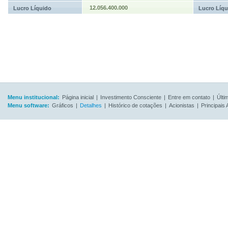
12.056.400.000
Lucro Líquido
Lucro Líqu
Menu institucional:
Página inicial
|
Investimento Consciente
|
Entre em contato
|
Últi
Menu software:
Gráficos
|
Detalhes
|
Histórico de cotações
|
Acionistas
|
Principais 