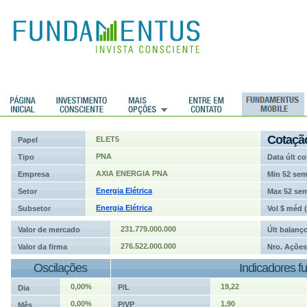
ções
Cotaçã
ELET5
Papel
PNA
Tipo
Data últ co
AXIA ENERGIA PNA
Empresa
Min 52 se
Energia Elétrica
Setor
Max 52 se
Energia Elétrica
Subsetor
Vol $ méd 
231.779.000.000
Valor de mercado
Últ balanç
276.522.000.000
Valor da firma
Nro. Ações
Oscilações
Indicadores f
0,00%
19,22
P/L
Dia
0,00%
1,90
P/VP
Mês