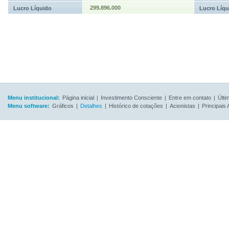
299.896.000
Lucro Líquido
Lucro Líqu
Menu institucional:
Página inicial
|
Investimento Consciente
|
Entre em contato
|
Últi
Menu software:
Gráficos
|
Detalhes
|
Histórico de cotações
|
Acionistas
|
Principais 