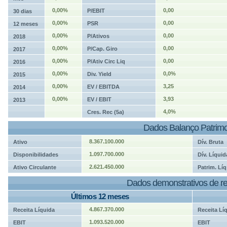
0,00%
0,00
P/EBIT
30 dias
0,00%
0,00
PSR
12 meses
0,00%
0,00
P/Ativos
2018
0,00%
0,00
P/Cap. Giro
2017
0,00%
0,00
P/Ativ Circ Liq
2016
0,00%
0,0%
Div. Yield
2015
0,00%
3,25
EV / EBITDA
2014
0,00%
3,93
EV / EBIT
2013
4,0%
Cres. Rec (5a)
Dados Balanço Patrimo
8.367.100.000
Ativo
Dív. Bruta
1.097.700.000
Disponibilidades
Dív. Líquid
2.621.450.000
Ativo Circulante
Patrim. Líq
Dados demonstrativos de re
Últimos 12 meses
4.867.370.000
Receita Líquida
Receita Lí
1.093.520.000
EBIT
EBIT