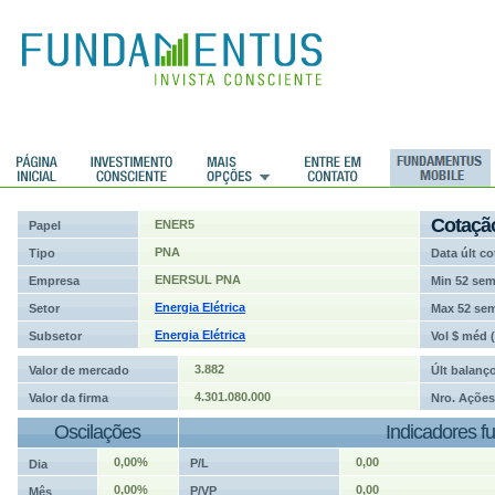
ções
Cotaçã
ENER5
Papel
PNA
Tipo
Data últ co
ENERSUL PNA
Empresa
Min 52 se
Energia Elétrica
Setor
Max 52 se
Energia Elétrica
Subsetor
Vol $ méd 
3.882
Valor de mercado
Últ balanç
4.301.080.000
Valor da firma
Nro. Ações
Oscilações
Indicadores f
0,00%
0,00
P/L
Dia
0,00%
0,00
P/VP
Mês