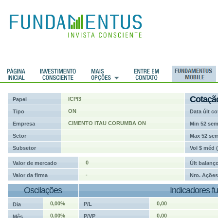
ções
Cotaçã
ICPI3
Papel
ON
Tipo
Data últ co
CIMENTO ITAU CORUMBA ON
Empresa
Min 52 se
Setor
Max 52 se
Subsetor
Vol $ méd 
0
Valor de mercado
Últ balanç
-
Valor da firma
Nro. Ações
Oscilações
Indicadores f
0,00%
0,00
P/L
Dia
0,00%
0,00
P/VP
Mês