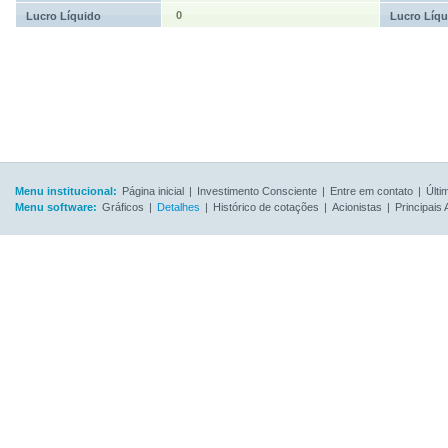
0
Lucro Líquido
Lucro Líqu
Menu institucional:
Página inicial
|
Investimento Consciente
|
Entre em contato
|
Últi
Menu software:
Gráficos
|
Detalhes
|
Histórico de cotações
|
Acionistas
|
Principais 