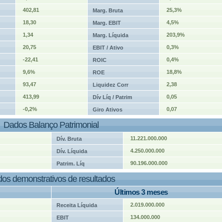
402,81
25,3%
Marg. Bruta
18,30
4,5%
Marg. EBIT
1,34
203,9%
Marg. Líquida
20,75
0,3%
EBIT / Ativo
-22,41
0,4%
ROIC
9,6%
18,8%
ROE
93,47
2,38
Liquidez Corr
413,99
0,05
Dív Líq / Patrim
-0,2%
0,07
Giro Ativos
Dados Balanço Patrimonial
11.221.000.000
Dív. Bruta
4.250.000.000
Dív. Líquida
90.196.000.000
Patrim. Líq
os demonstrativos de resultados
Últimos 3 meses
2.019.000.000
Receita Líquida
134.000.000
EBIT