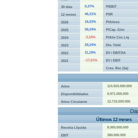
0,37%
P/EBIT
30 dias
46,31%
PSR
12 meses
16,03%
P/Ativos
2026
59,24%
P/Cap. Giro
2025
-3,16%
P/Ativ Circ Liq
2024
29,24%
Div. Yield
2023
11,19%
EV / EBITDA
2022
-17,61%
EV / EBIT
2021
Cres. Rec (5a)
114.503.000.000
Ativo
6.971.000.000
Disponibilidades
12.715.000.000
Ativo Circulante
Dad
Últimos 12 meses
8.365.000.000
Receita Líquida
380.000.000
EBIT