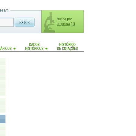
sa/fii
Busca por
empresa
/
fii