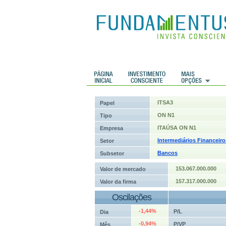
 Históricos
Histórico de cotações
ITSA3
Papel
ON N1
Tipo
ITAÚSA ON N1
Empresa
Intermediários Financeiro
Setor
Bancos
Subsetor
153.067.000.000
Valor de mercado
157.317.000.000
Valor da firma
Oscilações
-1,44%
P/L
Dia
-0,94%
P/VP
Mês