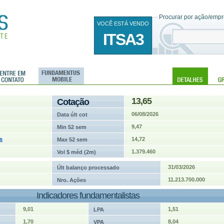
Procurar por ação/empre
VOCÊ ESTÁ VENDO
ITSA3
13,65
Cotação
06/08/2026
Data últ cot
9,47
Min 52 sem
s
14,72
Max 52 sem
1.379.460
Vol $ méd (2m)
31/03/2026
Últ balanço processado
11.213.700.000
Nro. Ações
Indicadores fundamentalistas
9,01
1,51
LPA
1,70
8,04
VPA