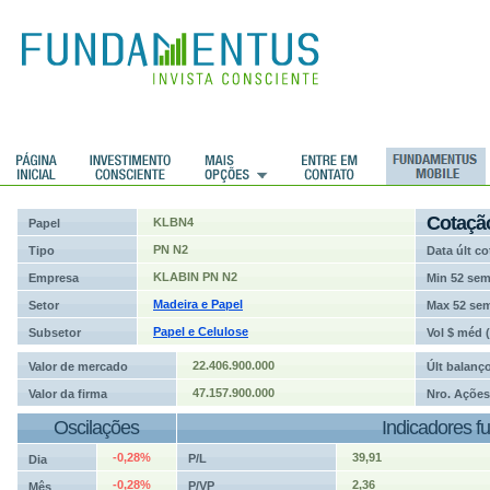
ções
Cotaçã
KLBN4
Papel
PN N2
Tipo
Data últ co
KLABIN PN N2
Empresa
Min 52 se
Madeira e Papel
Setor
Max 52 se
Papel e Celulose
Subsetor
Vol $ méd 
22.406.900.000
Valor de mercado
Últ balanç
47.157.900.000
Valor da firma
Nro. Ações
Oscilações
Indicadores f
-0,28%
39,91
P/L
Dia
-0,28%
2,36
P/VP
Mês