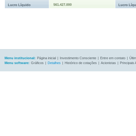
561.427.000
Lucro Líquido
Lucro Líqu
Menu institucional:
Página inicial
|
Investimento Consciente
|
Entre em contato
|
Últi
Menu software:
Gráficos
|
Detalhes
|
Histórico de cotações
|
Acionistas
|
Principais 