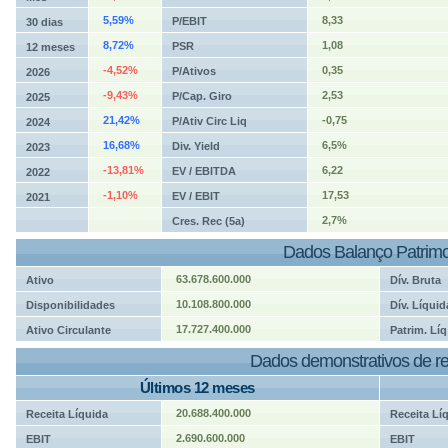
5,59%
8,33
P/EBIT
30 dias
8,72%
1,08
PSR
12 meses
-4,52%
0,35
P/Ativos
2026
-9,43%
2,53
P/Cap. Giro
2025
21,42%
-0,75
P/Ativ Circ Liq
2024
16,68%
6,5%
Div. Yield
2023
-13,81%
6,22
EV / EBITDA
2022
-1,10%
17,53
EV / EBIT
2021
2,7%
Cres. Rec (5a)
Dados Balanço Patrimo
63.678.600.000
Ativo
Dív. Bruta
10.108.800.000
Disponibilidades
Dív. Líquid
17.727.400.000
Ativo Circulante
Patrim. Líq
Dados demonstrativos de re
Últimos 12 meses
20.688.400.000
Receita Líquida
Receita Lí
2.690.600.000
EBIT
EBIT