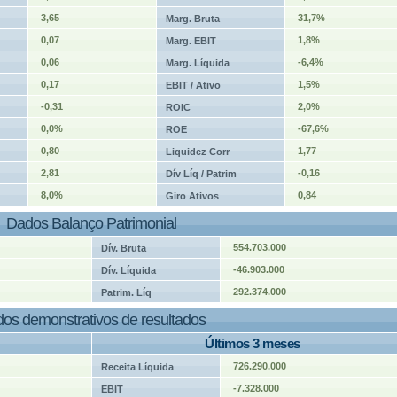
3,65
31,7%
Marg. Bruta
0,07
1,8%
Marg. EBIT
0,06
-6,4%
Marg. Líquida
0,17
1,5%
EBIT / Ativo
-0,31
2,0%
ROIC
0,0%
-67,6%
ROE
0,80
1,77
Liquidez Corr
2,81
-0,16
Dív Líq / Patrim
8,0%
0,84
Giro Ativos
Dados Balanço Patrimonial
554.703.000
Dív. Bruta
-46.903.000
Dív. Líquida
292.374.000
Patrim. Líq
os demonstrativos de resultados
Últimos 3 meses
726.290.000
Receita Líquida
-7.328.000
EBIT