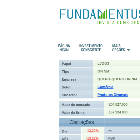
 Históricos
Histórico de cotações
LJQQ3
Papel
ON NM
Tipo
QUERO-QUERO ON NM
Empresa
Comércio
Setor
Produtos Diversos
Subsetor
204.827.000
Valor de mercado
157.924.000
Valor da firma
Oscilações
-13,22%
P/L
Dia
-13,22%
P/VP
Mês