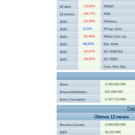
-13,93%
P/EBIT
30 dias
-59,77%
PSR
12 meses
-52,49%
P/Ativos
2026
2,31%
P/Cap. Giro
2025
-62,46%
P/Ativ Circ Liq
2024
49,52%
Div. Yield
2023
-62,47%
EV / EBITDA
2022
-30,92%
EV / EBIT
2021
Cres. Rec (5a)
3.700.050.000
Ativo
601.606.000
Disponibilidades
2.747.710.000
Ativo Circulante
Dad
Últimos 12 meses
3.090.840.000
Receita Líquida
56.115.900
EBIT