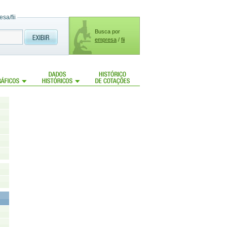
sa/fii
Busca por
empresa
/
fii