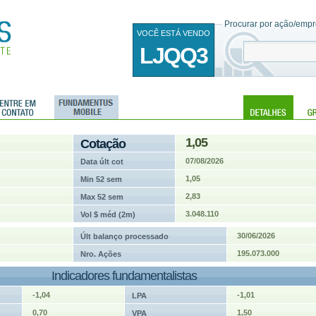
Procurar por ação/empre
VOCÊ ESTÁ VENDO
LJQQ3
1,05
Cotação
07/08/2026
Data últ cot
1,05
Min 52 sem
2,83
Max 52 sem
3.048.110
Vol $ méd (2m)
30/06/2026
Últ balanço processado
195.073.000
Nro. Ações
Indicadores fundamentalistas
-1,04
-1,01
LPA
0,70
1,50
VPA