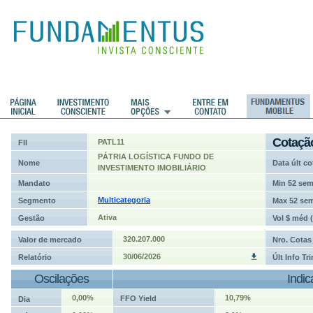
ções
Cotaçã
PATL11
FII
PÁTRIA LOGÍSTICA FUNDO DE
Nome
Data últ co
INVESTIMENTO IMOBILIÁRIO
Mandato
Min 52 se
Multicategoria
Segmento
Max 52 se
Ativa
Gestão
Vol $ méd 
320.207.000
Valor de mercado
Nro. Cotas
30/06/2026
Relatório
Últ Info Tr
Oscilações
Indi
0,00%
10,79%
FFO Yield
Dia