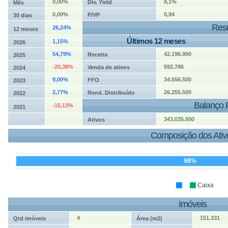
0,00%
8,1%
Div. Yield
Mês
0,00%
0,94
P/VP
30 dias
Resu
26,24%
12 meses
Últimos 12 meses
1,15%
2026
54,79%
42.196.900
Receita
2025
-20,38%
592.786
Venda de ativos
2024
9,00%
34.556.500
FFO
2023
2,77%
26.255.500
Rend. Distribuído
2022
Balanço 
-15,13%
2021
343.035.000
Ativos
Composição dos Ativ
98%
Caixa
Imóveis
4
151.331
Qtd imóveis
Área (m2)