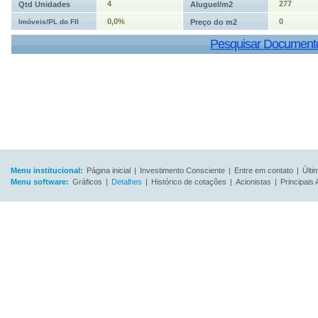
4
277
Qtd Unidades
Aluguel/m2
0,0%
0
Imóveis/PL do FII
Preço do m2
Pesquisar Document
Menu institucional:
Página inicial
|
Investimento Consciente
|
Entre em contato
|
Últi
Menu software:
Gráficos
|
Detalhes
|
Histórico de cotações
|
Acionistas
|
Principais 