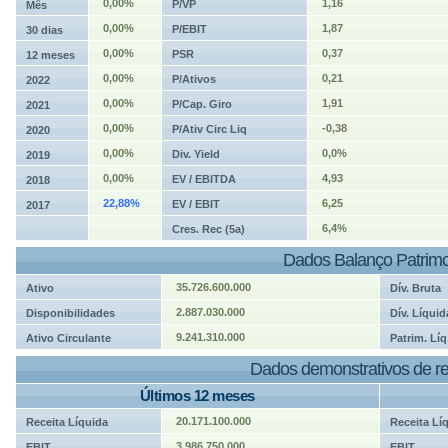
0,00%
1,16
P/VP
Mês
0,00%
1,87
P/EBIT
30 dias
0,00%
0,37
PSR
12 meses
0,00%
0,21
P/Ativos
2022
0,00%
1,91
P/Cap. Giro
2021
0,00%
-0,38
P/Ativ Circ Liq
2020
0,00%
0,0%
Div. Yield
2019
0,00%
4,93
EV / EBITDA
2018
22,88%
6,25
EV / EBIT
2017
6,4%
Cres. Rec (5a)
Dados Balanço Patrimo
35.726.600.000
Ativo
Dív. Bruta
2.887.030.000
Disponibilidades
Dív. Líquid
9.241.310.000
Ativo Circulante
Patrim. Líq
Dados demonstrativos de re
Últimos 12 meses
20.171.100.000
Receita Líquida
Receita Lí
3.986.750.000
EBIT
EBIT