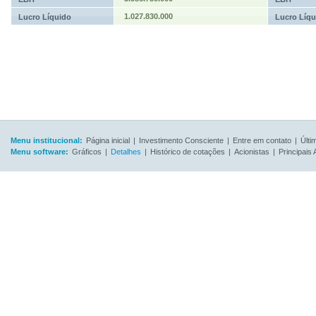
1.027.830.000
Lucro Líquido
Lucro Líqu
Menu institucional:
Página inicial
|
Investimento Consciente
|
Entre em contato
|
Últi
Menu software:
Gráficos
|
Detalhes
|
Histórico de cotações
|
Acionistas
|
Principais 