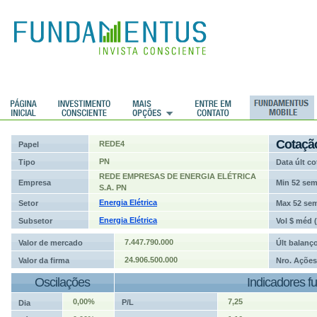
ções
Cotaçã
REDE4
Papel
PN
Tipo
Data últ co
REDE EMPRESAS DE ENERGIA ELÉTRICA
Empresa
Min 52 se
S.A. PN
Energia Elétrica
Setor
Max 52 se
Energia Elétrica
Subsetor
Vol $ méd 
7.447.790.000
Valor de mercado
Últ balanç
24.906.500.000
Valor da firma
Nro. Ações
Oscilações
Indicadores f
0,00%
7,25
P/L
Dia