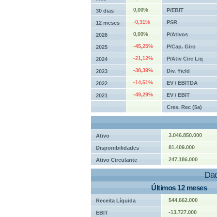
0,00%
P/EBIT
30 dias
-0,31%
PSR
12 meses
0,00%
P/Ativos
2026
-45,25%
P/Cap. Giro
2025
-21,12%
P/Ativ Circ Liq
2024
-38,39%
Div. Yield
2023
-14,51%
EV / EBITDA
2022
-49,29%
EV / EBIT
2021
Cres. Rec (5a)
3.046.850.000
Ativo
81.409.000
Disponibilidades
247.186.000
Ativo Circulante
Dad
Últimos 12 meses
544.662.000
Receita Líquida
-13.727.000
EBIT