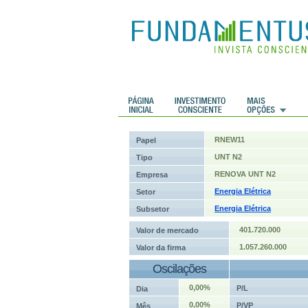
 Históricos
Histórico de cotações
RNEW11
Papel
UNT N2
Tipo
RENOVA UNT N2
Empresa
Energia Elétrica
Setor
Energia Elétrica
Subsetor
401.720.000
Valor de mercado
1.057.260.000
Valor da firma
Oscilações
0,00%
P/L
Dia
0,00%
P/VP
Mês