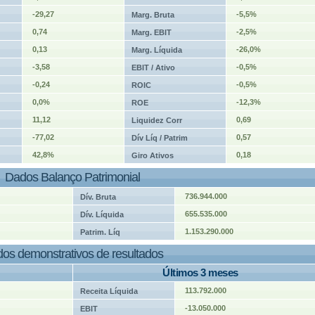
-29,27
-5,5%
Marg. Bruta
0,74
-2,5%
Marg. EBIT
0,13
-26,0%
Marg. Líquida
-3,58
-0,5%
EBIT / Ativo
-0,24
-0,5%
ROIC
0,0%
-12,3%
ROE
11,12
0,69
Liquidez Corr
-77,02
0,57
Dív Líq / Patrim
42,8%
0,18
Giro Ativos
Dados Balanço Patrimonial
736.944.000
Dív. Bruta
655.535.000
Dív. Líquida
1.153.290.000
Patrim. Líq
os demonstrativos de resultados
Últimos 3 meses
113.792.000
Receita Líquida
-13.050.000
EBIT