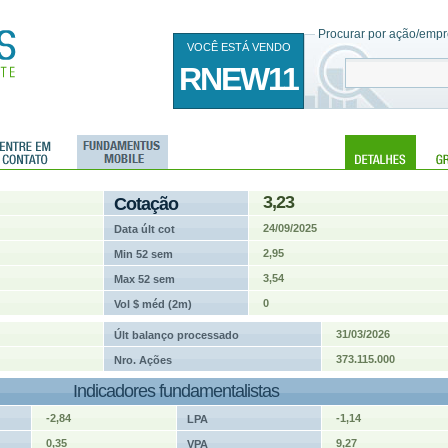
Procurar por ação/empre
VOCÊ ESTÁ VENDO
RNEW11
3,23
Cotação
24/09/2025
Data últ cot
2,95
Min 52 sem
3,54
Max 52 sem
0
Vol $ méd (2m)
31/03/2026
Últ balanço processado
373.115.000
Nro. Ações
Indicadores fundamentalistas
-2,84
-1,14
LPA
0,35
9,27
VPA