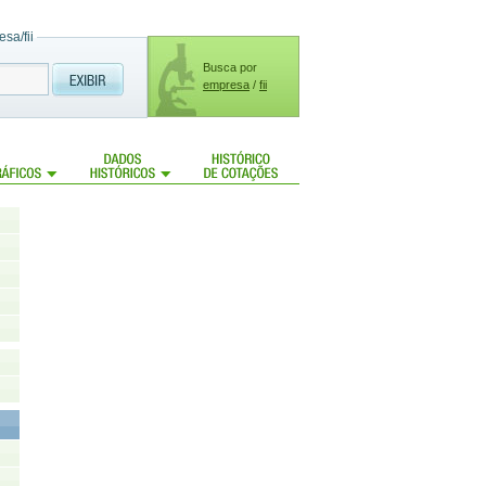
sa/fii
Busca por
empresa
/
fii