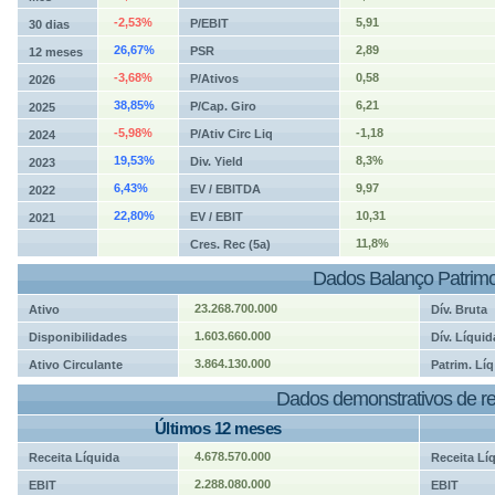
-2,53%
5,91
P/EBIT
30 dias
26,67%
2,89
PSR
12 meses
-3,68%
0,58
P/Ativos
2026
38,85%
6,21
P/Cap. Giro
2025
-5,98%
-1,18
P/Ativ Circ Liq
2024
19,53%
8,3%
Div. Yield
2023
6,43%
9,97
EV / EBITDA
2022
22,80%
10,31
EV / EBIT
2021
11,8%
Cres. Rec (5a)
Dados Balanço Patrimo
23.268.700.000
Ativo
Dív. Bruta
1.603.660.000
Disponibilidades
Dív. Líquid
3.864.130.000
Ativo Circulante
Patrim. Líq
Dados demonstrativos de re
Últimos 12 meses
4.678.570.000
Receita Líquida
Receita Lí
2.288.080.000
EBIT
EBIT