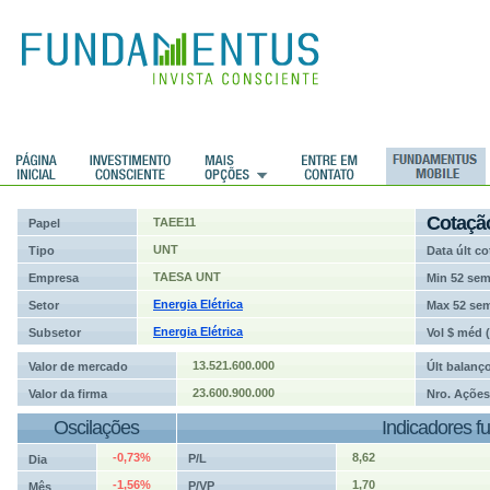
ções
Cotaçã
TAEE11
Papel
UNT
Tipo
Data últ co
TAESA UNT
Empresa
Min 52 se
Energia Elétrica
Setor
Max 52 se
Energia Elétrica
Subsetor
Vol $ méd 
13.521.600.000
Valor de mercado
Últ balanç
23.600.900.000
Valor da firma
Nro. Ações
Oscilações
Indicadores f
-0,73%
8,62
P/L
Dia
-1,56%
1,70
P/VP
Mês