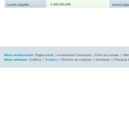
1.568.350.000
Lucro Líquido
Lucro Líqu
Menu institucional:
Página inicial
|
Investimento Consciente
|
Entre em contato
|
Últi
Menu software:
Gráficos
|
Detalhes
|
Histórico de cotações
|
Acionistas
|
Principais 