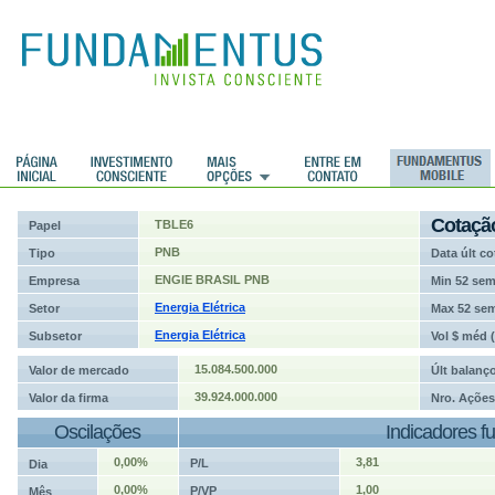
ções
Cotaçã
TBLE6
Papel
PNB
Tipo
Data últ co
ENGIE BRASIL PNB
Empresa
Min 52 se
Energia Elétrica
Setor
Max 52 se
Energia Elétrica
Subsetor
Vol $ méd 
15.084.500.000
Valor de mercado
Últ balanç
39.924.000.000
Valor da firma
Nro. Ações
Oscilações
Indicadores f
0,00%
3,81
P/L
Dia
0,00%
1,00
P/VP
Mês