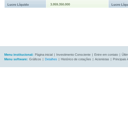
3.959.350.000
Lucro Líquido
Lucro Líqu
Menu institucional:
Página inicial
|
Investimento Consciente
|
Entre em contato
|
Últi
Menu software:
Gráficos
|
Detalhes
|
Histórico de cotações
|
Acionistas
|
Principais 