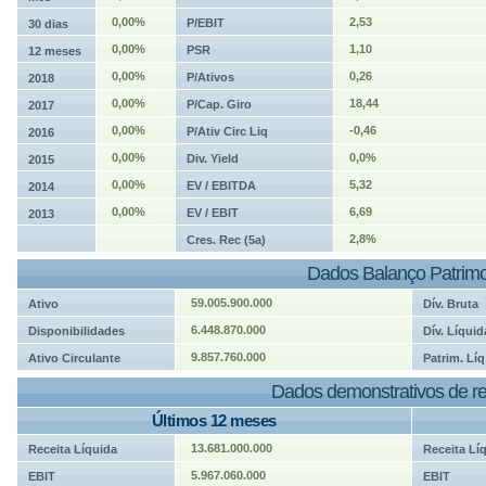
0,00%
2,53
P/EBIT
30 dias
0,00%
1,10
PSR
12 meses
0,00%
0,26
P/Ativos
2018
0,00%
18,44
P/Cap. Giro
2017
0,00%
-0,46
P/Ativ Circ Liq
2016
0,00%
0,0%
Div. Yield
2015
0,00%
5,32
EV / EBITDA
2014
0,00%
6,69
EV / EBIT
2013
2,8%
Cres. Rec (5a)
Dados Balanço Patrimo
59.005.900.000
Ativo
Dív. Bruta
6.448.870.000
Disponibilidades
Dív. Líquid
9.857.760.000
Ativo Circulante
Patrim. Líq
Dados demonstrativos de re
Últimos 12 meses
13.681.000.000
Receita Líquida
Receita Lí
5.967.060.000
EBIT
EBIT