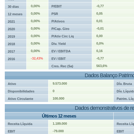
0,00%
-0,77
P/EBIT
30 dias
0,00%
0,05
PSR
12 meses
0,00%
0,01
P/Ativos
2021
0,00%
-0,01
P/Cap. Giro
2020
0,00%
0,00
P/Ativ Circ Liq
2019
0,00%
0,0%
Div. Yield
2018
0,00%
0,16
EV / EBITDA
2017
-32,43%
-0,77
EV / EBIT
2016
563,6%
Cres. Rec (5a)
Dados Balanço Patrimo
9.573.000
Ativo
Dív. Bruta
0
Disponibilidades
Dív. Líquid
100.000
Ativo Circulante
Patrim. Líq
Dados demonstrativos de re
Últimos 12 meses
1.189.000
Receita Líquida
Receita Lí
-79.000
EBIT
EBIT