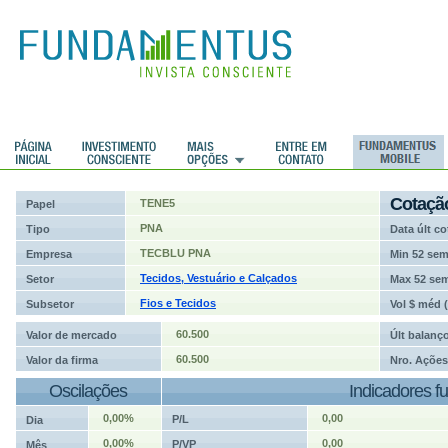
ções
Cotaçã
TENE5
Papel
PNA
Tipo
Data últ co
TECBLU PNA
Empresa
Min 52 se
Tecidos, Vestuário e Calçados
Setor
Max 52 se
Fios e Tecidos
Subsetor
Vol $ méd 
60.500
Valor de mercado
Últ balanç
60.500
Valor da firma
Nro. Ações
Oscilações
Indicadores f
0,00%
0,00
P/L
Dia
0,00%
0,00
P/VP
Mês