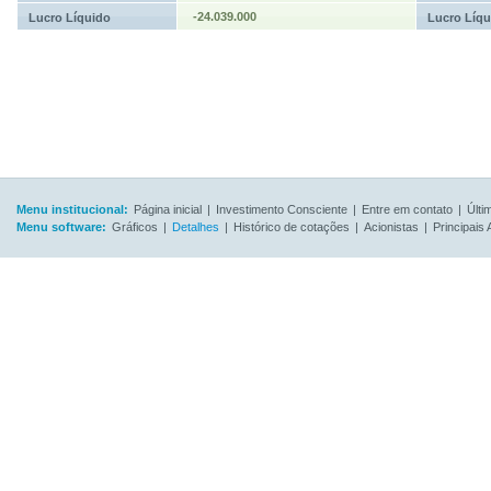
-24.039.000
Lucro Líquido
Lucro Líqu
Menu institucional:
Página inicial
|
Investimento Consciente
|
Entre em contato
|
Últi
Menu software:
Gráficos
|
Detalhes
|
Histórico de cotações
|
Acionistas
|
Principais 