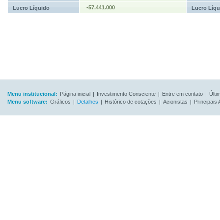
-57.441.000
Lucro Líquido
Lucro Líqu
Menu institucional:
Página inicial
|
Investimento Consciente
|
Entre em contato
|
Últi
Menu software:
Gráficos
|
Detalhes
|
Histórico de cotações
|
Acionistas
|
Principais 