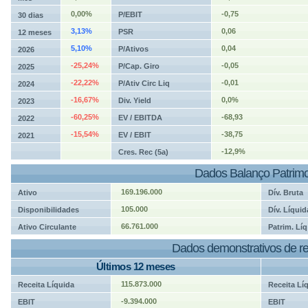
0,00%
-0,75
P/EBIT
30 dias
3,13%
0,06
PSR
12 meses
5,10%
0,04
P/Ativos
2026
-25,24%
-0,05
P/Cap. Giro
2025
-22,22%
-0,01
P/Ativ Circ Liq
2024
-16,67%
0,0%
Div. Yield
2023
-60,25%
-68,93
EV / EBITDA
2022
-15,54%
-38,75
EV / EBIT
2021
-12,9%
Cres. Rec (5a)
Dados Balanço Patrimo
169.196.000
Ativo
Dív. Bruta
105.000
Disponibilidades
Dív. Líquid
66.761.000
Ativo Circulante
Patrim. Líq
Dados demonstrativos de re
Últimos 12 meses
115.873.000
Receita Líquida
Receita Lí
-9.394.000
EBIT
EBIT