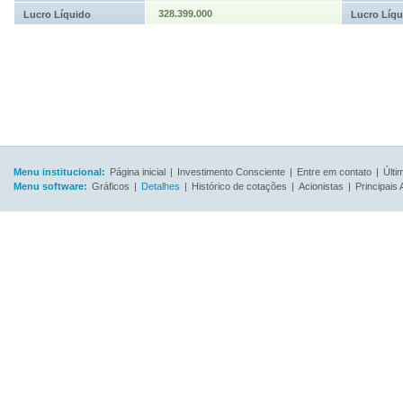
328.399.000
Lucro Líquido
Lucro Líqu
Menu institucional:
Página inicial
|
Investimento Consciente
|
Entre em contato
|
Últi
Menu software:
Gráficos
|
Detalhes
|
Histórico de cotações
|
Acionistas
|
Principais 