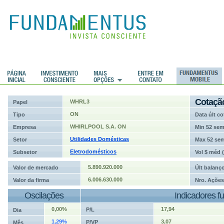
ções
Cotaçã
WHRL3
Papel
ON
Tipo
Data últ co
WHIRLPOOL S.A. ON
Empresa
Min 52 se
Utilidades Domésticas
Setor
Max 52 se
Eletrodomésticos
Subsetor
Vol $ méd 
5.890.920.000
Valor de mercado
Últ balanç
6.006.630.000
Valor da firma
Nro. Ações
Oscilações
Indicadores f
0,00%
17,94
P/L
Dia
1,29%
3,07
P/VP
Mês