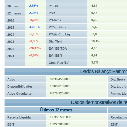
2,35%
4,82
P/EBIT
30 dias
2,05%
0,48
PSR
12 meses
-9,64%
0,60
P/Ativos
2026
33,81%
-9,66
P/Cap. Giro
2025
-5,18%
-3,83
P/Ativ Circ Liq
2024
-0,95%
10,1%
Div. Yield
2023
-26,17%
4,10
EV / EBITDA
2022
-0,84%
4,91
EV / EBIT
2021
3,7%
Cres. Rec (5a)
Dados Balanço Patrimo
9.836.450.000
Ativo
Dív. Bruta
1.960.810.000
Disponibilidades
Dív. Líquid
6.376.120.000
Ativo Circulante
Patrim. Líq
Dados demonstrativos de re
Últimos 12 meses
12.363.500.000
Receita Líquida
Receita Lí
1.222.380.000
EBIT
EBIT