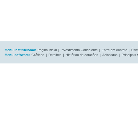
Menu institucional:
Página inicial
|
Investimento Consciente
|
Entre em contato
|
Últi
Menu software:
Gráficos
|
Detalhes
|
Histórico de cotações
|
Acionistas
|
Principais 