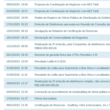
08/03/2020 19:50
Proposta de Combinação de Negócios com AES Tietê
01/03/2020 22:57
Proposta de Combinação de Negócios com AES Tietê
24/01/2020 19:59
Pedido de Registro de Oferta Pública de Distribuição de Deb
17/01/2020 20:22
Emissão de Debêntures aprovada em Reunião de Conselho de 
13/01/2020 08:19
Divulgação de Relatório de Certificação de Reservas
18/12/2019 18:23
Declaração de Comercialidade de Araguaína
Realização da 3ª emissão, pela Companhia, de debêntures simpl
12/12/2019 08:56
R$650.000.000,00.
06/12/2019 18:19
Aumento de garantia física das UTEs Parnaíba I e III
18/10/2019 15:04
Resultado Leilão A-6 2019
31/05/2019 11:36
Resultado do Leilão para Suprimento a Boa Vista e Localidade
31/05/2019 11:31
Resultado do Leilão para Suprimento a Boa Vista e Localidade
Realização da 2ª emissão de debêntures simples, não conversív
28/04/2019 21:37
R$2.000.000.000,00.
04/04/2019 22:25
Conclusão do procedimento de bookbuilding de oferta pública 
27/03/2019 01:37
Oferta Secundária
09/01/2019 21:35
Certificação de Reservas - (Gaffney, Cline & Associates, Inc.)