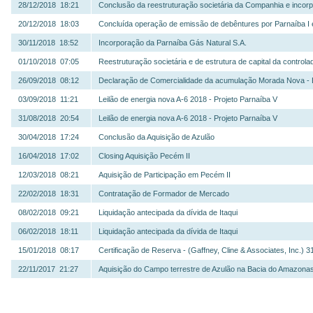
28/12/2018 18:21
Conclusão da reestruturação societária da Companhia e inco
20/12/2018 18:03
Concluída operação de emissão de debêntures por Parnaíba I e
30/11/2018 18:52
Incorporação da Parnaíba Gás Natural S.A.
01/10/2018 07:05
Reestruturação societária e de estrutura de capital da control
26/09/2018 08:12
Declaração de Comercialidade da acumulação Morada Nova - 
03/09/2018 11:21
Leilão de energia nova A-6 2018 - Projeto Parnaíba V
31/08/2018 20:54
Leilão de energia nova A-6 2018 - Projeto Parnaíba V
30/04/2018 17:24
Conclusão da Aquisição de Azulão
16/04/2018 17:02
Closing Aquisição Pecém II
12/03/2018 08:21
Aquisição de Participação em Pecém II
22/02/2018 18:31
Contratação de Formador de Mercado
08/02/2018 09:21
Liquidação antecipada da dívida de Itaqui
06/02/2018 18:11
Liquidação antecipada da dívida de Itaqui
15/01/2018 08:17
Certificação de Reserva - (Gaffney, Cline & Associates, Inc.) 
22/11/2017 21:27
Aquisição do Campo terrestre de Azulão na Bacia do Amazona