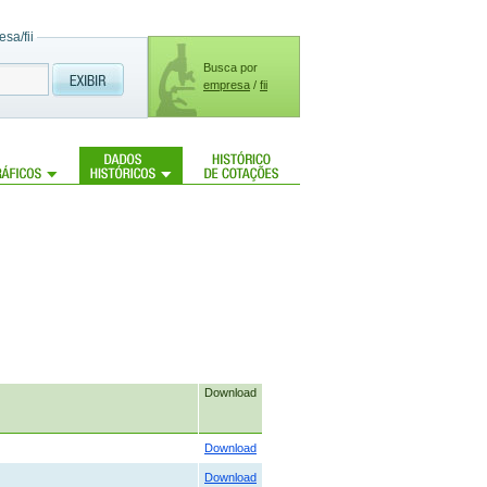
sa/fii
Busca por
empresa
/
fii
Download
Download
Download