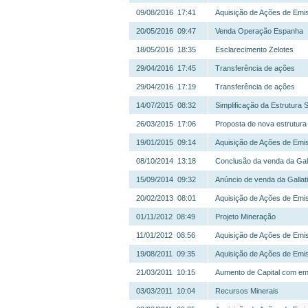
09/08/2016 17:41
Aquisição de Ações de Emi
20/05/2016 09:47
Venda Operação Espanha
18/05/2016 18:35
Esclarecimento Zelotes
29/04/2016 17:45
Transferência de ações
29/04/2016 17:19
Transferência de ações
14/07/2015 08:32
Simplificação da Estrutura S
26/03/2015 17:06
Proposta de nova estrutura
19/01/2015 09:14
Aquisição de Ações de Emi
08/10/2014 13:18
Conclusão da venda da Gal
15/09/2014 09:32
Anúncio de venda da Gallati
20/02/2013 08:01
Aquisição de Ações de Emi
01/11/2012 08:49
Projeto Mineração
11/01/2012 08:56
Aquisição de Ações de Emi
19/08/2011 09:35
Aquisição de Ações de Emi
21/03/2011 10:15
Aumento de Capital com em
03/03/2011 10:04
Recursos Minerais