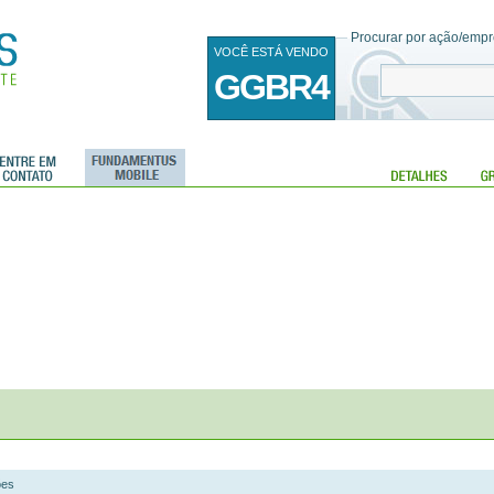
Procurar por ação/empre
VOCÊ ESTÁ VENDO
GGBR4
ões