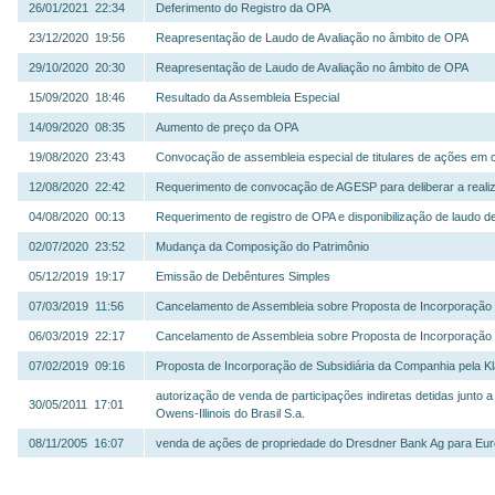
26/01/2021 22:34
Deferimento do Registro da OPA
23/12/2020 19:56
Reapresentação de Laudo de Avaliação no âmbito de OPA
29/10/2020 20:30
Reapresentação de Laudo de Avaliação no âmbito de OPA
15/09/2020 18:46
Resultado da Assembleia Especial
14/09/2020 08:35
Aumento de preço da OPA
19/08/2020 23:43
Convocação de assembleia especial de titulares de ações em ci
12/08/2020 22:42
Requerimento de convocação de AGESP para deliberar a reali
04/08/2020 00:13
Requerimento de registro de OPA e disponibilização de laudo d
02/07/2020 23:52
Mudança da Composição do Patrimônio
05/12/2019 19:17
Emissão de Debêntures Simples
07/03/2019 11:56
Cancelamento de Assembleia sobre Proposta de Incorporação 
06/03/2019 22:17
Cancelamento de Assembleia sobre Proposta de Incorporação 
07/02/2019 09:16
Proposta de Incorporação de Subsidiária da Companhia pela Kl
autorização de venda de participações indiretas detidas junto a
30/05/2011 17:01
Owens-Illinois do Brasil S.a.
08/11/2005 16:07
venda de ações de propriedade do Dresdner Bank Ag para Eur