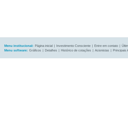
Menu institucional:
Página inicial
|
Investimento Consciente
|
Entre em contato
|
Últi
Menu software:
Gráficos
|
Detalhes
|
Histórico de cotações
|
Acionistas
|
Principais 